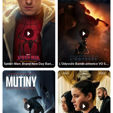
Spider-Man: Brand New Day Bande-annonce VO STFR
L'Odyssée Bande-annonce VO STFR