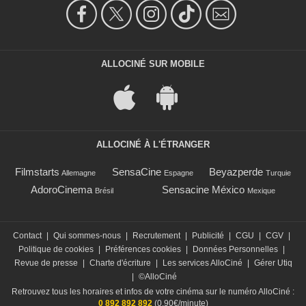
ALLOCINÉ SUR MOBILE
ALLOCINÉ À L'ÉTRANGER
Filmstarts
SensaCine
Beyazperde
Allemagne
Espagne
Turquie
AdoroCinema
Sensacine México
Brésil
Mexique
Contact
|
Qui sommes-nous
|
Recrutement
|
Publicité
|
CGU
|
CGV
|
Politique de cookies
|
Préférences cookies
|
Données Personnelles
|
Revue de presse
|
Charte d'écriture
|
Les services AlloCiné
|
Gérer Utiq
|
©AlloCiné
Retrouvez tous les horaires et infos de votre cinéma sur le numéro AlloCiné :
0 892 892 892
(0,90€/minute)