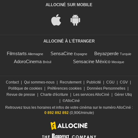
ALLOCINÉ SUR MOBILE
ALLOCINÉ À L'ÉTRANGER
Filmstarts
SensaCine
Beyazperde
Allemagne
Espagne
Turquie
AdoroCinema
Sensacine México
Brésil
Mexique
Contact
|
Qui sommes-nous
|
Recrutement
|
Publicité
|
CGU
|
CGV
|
Politique de cookies
|
Préférences cookies
|
Données Personnelles
|
Revue de presse
|
Charte d'écriture
|
Les services AlloCiné
|
Gérer Utiq
|
©AlloCiné
Retrouvez tous les horaires et infos de votre cinéma sur le numéro AlloCiné :
0 892 892 892
(0,90€/minute)