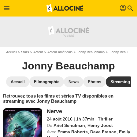
profil
menu
search
Accueil
Stars
Acteur
Acteur américain
Jonny Beauchamp
Jonny Beauchamp : Films et séries online
Jonny Beauchamp
Accueil
Filmographie
News
Photos
Streaming
Retrouvez tous les films et séries TV disponibles en
streaming avec Jonny Beauchamp
Nerve
24 août 2016
|
1h 37min
|
Thriller
De
Ariel Schulman
,
Henry Joost
Avec
Emma Roberts
,
Dave Franco
,
Emily