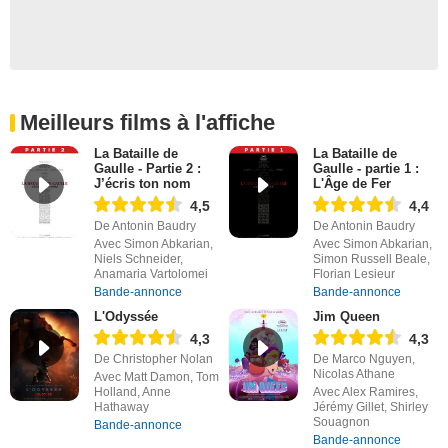
Meilleurs films à l'affiche
La Bataille de
La Bataille de
Gaulle - Partie 2 :
Gaulle - partie 1 :
J’écris ton nom
L'Âge de Fer
4,5
4,4
De Antonin Baudry
De Antonin Baudry
Avec Simon Abkarian,
Avec Simon Abkarian,
Niels Schneider,
Simon Russell Beale,
Anamaria Vartolomei
Florian Lesieur
Bande-annonce
Bande-annonce
L'Odyssée
Jim Queen
4,3
4,3
De Christopher Nolan
De Marco Nguyen,
Nicolas Athane
Avec Matt Damon, Tom
Holland, Anne
Avec Alex Ramires,
Hathaway
Jérémy Gillet, Shirley
Souagnon
Bande-annonce
Bande-annonce