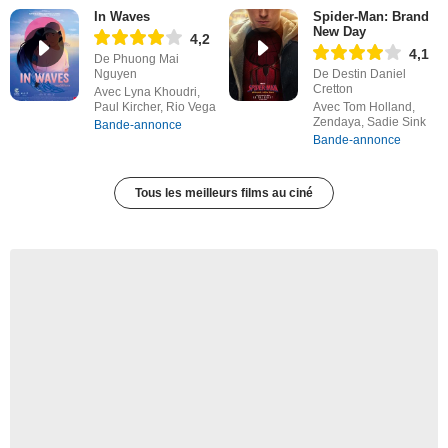
In Waves
Spider-Man: Brand
New Day
4,2
4,1
De Phuong Mai
Nguyen
De Destin Daniel
Cretton
Avec Lyna Khoudri,
Paul Kircher, Rio Vega
Avec Tom Holland,
Zendaya, Sadie Sink
Bande-annonce
Bande-annonce
Tous les meilleurs films au ciné