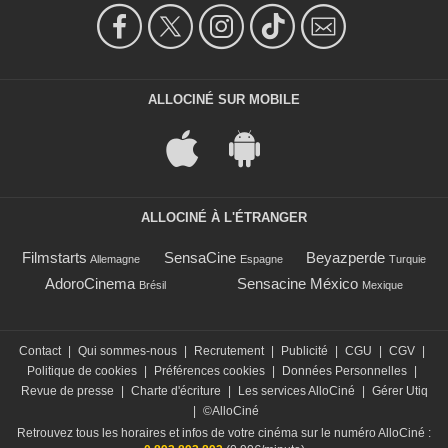
ALLOCINÉ SUR MOBILE
ALLOCINÉ À L'ÉTRANGER
Filmstarts
SensaCine
Beyazperde
Allemagne
Espagne
Turquie
AdoroCinema
Sensacine México
Brésil
Mexique
Contact
|
Qui sommes-nous
|
Recrutement
|
Publicité
|
CGU
|
CGV
|
Politique de cookies
|
Préférences cookies
|
Données Personnelles
|
Revue de presse
|
Charte d'écriture
|
Les services AlloCiné
|
Gérer Utiq
|
©AlloCiné
Retrouvez tous les horaires et infos de votre cinéma sur le numéro AlloCiné :