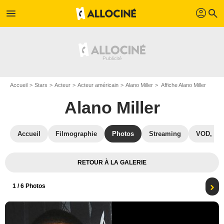
profil
menu
search
Accueil
Stars
Acteur
Acteur américain
Alano Miller
Affiche Alano Miller
Alano Miller
Accueil
Filmographie
Photos
Streaming
VOD, DV
RETOUR À LA GALERIE
1
/ 6 Photos