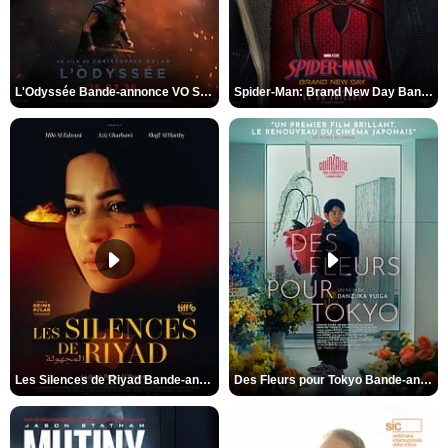
L'Odyssée Bande-annonce VO STFR
Spider-Man: Brand New Day Bande-annonce VO STFR
Les Silences de Riyad Bande-annonce VO STFR
Des Fleurs pour Tokyo Bande-annonce VO STFR