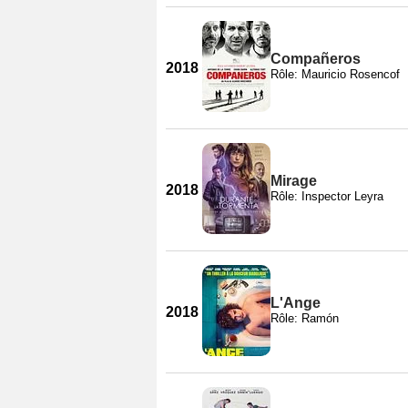
Compañeros
2018
Rôle: Mauricio Rosencof
Mirage
2018
Rôle: Inspector Leyra
L'Ange
2018
Rôle: Ramón