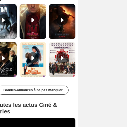
Le Triangle d'or Bande-annonce VF
Les Matins merveilleux Bande-annonce VF
De la Comédie-Française Teaser VF
Bandes-annonces à ne pas manquer
utes les actus Ciné &
ries