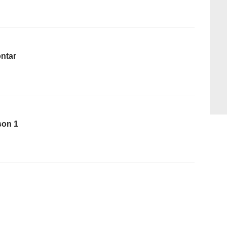
ontar
son 1