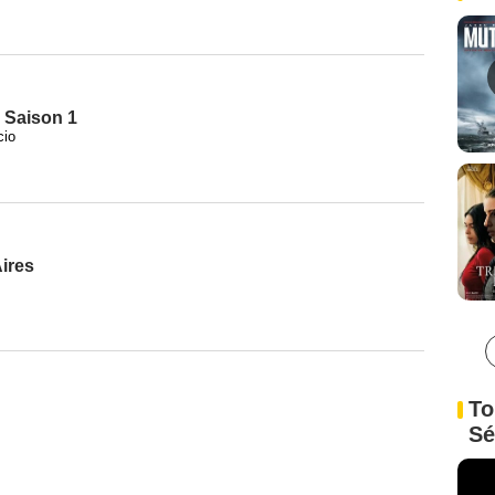
- Saison 1
cio
ires
To
Sé