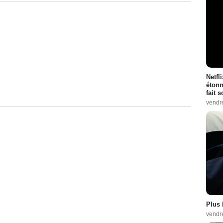
Netfl
étonn
fait 
vendr
Plus 
vendr