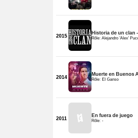
Historia de un clan 
2015
Rôle: Alejandro 'Alex' Puc
Muerte en Buenos A
2014
Rôle: El Ganso
En fuera de juego
2011
Rôle: -