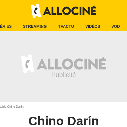
ÉRIES
STREAMING
TVACTU
VIDÉOS
VOD
phie Chino Darín
Chino Darín