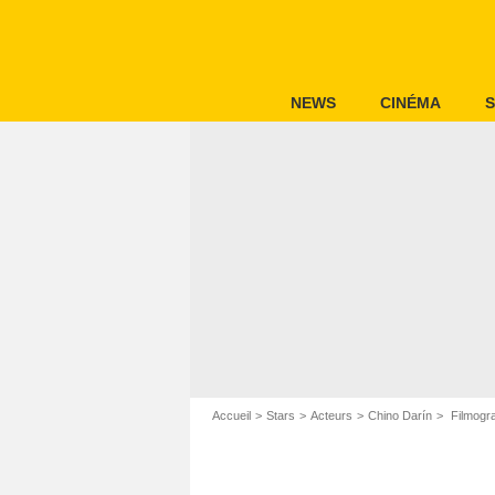
NEWS
CINÉMA
S
Accueil
Stars
Acteurs
Chino Darín
Filmogra