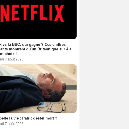
ix vs la BBC, qui gagne ? Ces chiffres
ants montrent qu'un Britannique sur 4 a
son choix !
edi 7 août 2026
belle la vie : Patrick est-il mort ?
edi 7 août 2026