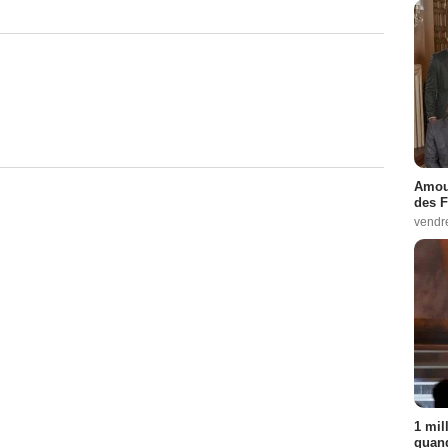
Amour
des F
vendr
1 mil
quand