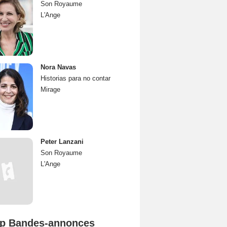
Son Royaume
L'Ange
Nora Navas
Historias para no contar
Mirage
Peter Lanzani
Son Royaume
L'Ange
p Bandes-annonces
Mutiny Bande-annonce VO STFR
Spider-Man: Brand New Day Bande-annonce VO STFR
L'Odyssée Bande-annonce VO STFR