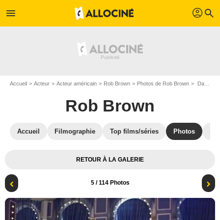
profil
menu
search
Accueil
Acteur
Acteur américain
Rob Brown
Photos de Rob Brown
Dance with me : Photo Rob Brown, Liz Friedlander, Yaya DaCosta
Rob Brown
Accueil
Filmographie
Top films/séries
Photos
St
RETOUR À LA GALERIE
5
/ 114 Photos