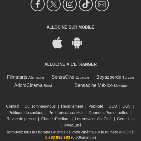
ALLOCINÉ SUR MOBILE
ALLOCINÉ À L'ÉTRANGER
Filmstarts
SensaCine
Beyazperde
Allemagne
Espagne
Turquie
AdoroCinema
Sensacine México
Brésil
Mexique
Contact
|
Qui sommes-nous
|
Recrutement
|
Publicité
|
CGU
|
CGV
|
Politique de cookies
|
Préférences cookies
|
Données Personnelles
|
Revue de presse
|
Charte d'écriture
|
Les services AlloCiné
|
Gérer Utiq
|
©AlloCiné
Retrouvez tous les horaires et infos de votre cinéma sur le numéro AlloCiné :
0 892 892 892
(0,90€/minute)