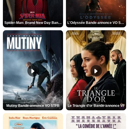
Spider-Man: Brand New Day Bande-annonce VO STFR
L'Odyssée Bande-annonce VO STFR
Mutiny Bande-annonce VO STFR
Le Triangle d'or Bande-annonce VF