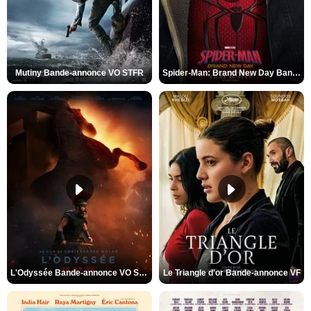
Mutiny Bande-annonce VO STFR
Spider-Man: Brand New Day Bande-annonce VO STFR
L'Odyssée Bande-annonce VO STFR
Le Triangle d'or Bande-annonce VF