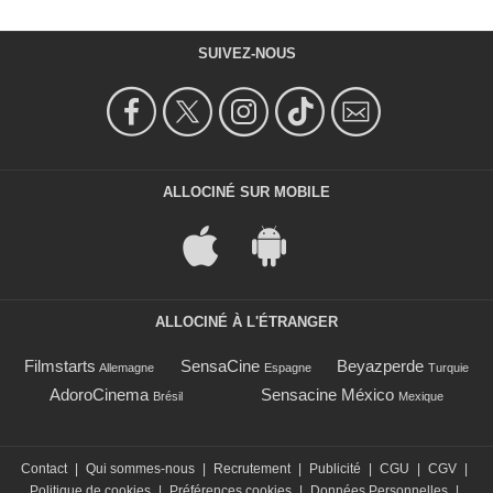
SUIVEZ-NOUS
ALLOCINÉ SUR MOBILE
ALLOCINÉ À L'ÉTRANGER
Filmstarts
SensaCine
Beyazperde
Allemagne
Espagne
Turquie
AdoroCinema
Sensacine México
Brésil
Mexique
Contact
|
Qui sommes-nous
|
Recrutement
|
Publicité
|
CGU
|
CGV
|
Politique de cookies
|
Préférences cookies
|
Données Personnelles
|