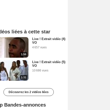
déos liées à cette star
Live ! Extrait vidéo (4)
VO
4 657 vues
1:56
Live ! Extrait vidéo (5)
VO
10 686 vues
1:31
Découvrez les 2 vidéos liées
p Bandes-annonces
Mutiny Bande-annonce VO STFR
Spider-Man: Brand New Day Bande-annonce VO STFR
L'Odyssée Bande-annonce VO STFR