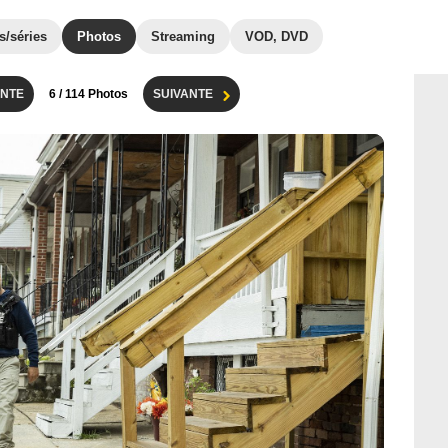
s/séries
Photos
Streaming
VOD, DVD
NTE
6
/ 114 Photos
SUIVANTE