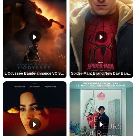
L'Odyssée Bande-annonce VO STFR
Spider-Man: Brand New Day Bande-annonce VO STFR