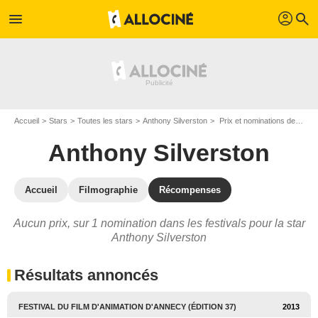
profil
menu
search
Accueil
Stars
Toutes les stars
Anthony Silverston
Prix et nominations de Anthony Silverston
Anthony Silverston
Accueil
Filmographie
Récompenses
Aucun prix, sur 1 nomination dans les festivals pour la star
Anthony Silverston
Résultats annoncés
FESTIVAL DU FILM D'ANIMATION D'ANNECY (ÉDITION 37)
2013