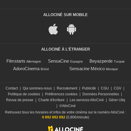
ALLOCINÉ SUR MOBILE
ALLOCINÉ À L'ÉTRANGER
Filmstarts
SensaCine
Beyazperde
Allemagne
Espagne
Turquie
AdoroCinema
Sensacine México
Brésil
Mexique
Contact
|
Qui sommes-nous
|
Recrutement
|
Publicité
|
CGU
|
CGV
|
Politique de cookies
|
Préférences cookies
|
Données Personnelles
|
Revue de presse
|
Charte d'écriture
|
Les services AlloCiné
|
Gérer Utiq
|
©AlloCiné
Retrouvez tous les horaires et infos de votre cinéma sur le numéro AlloCiné :
0 892 892 892
(0,90€/minute)