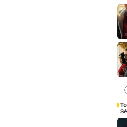
To
Sé