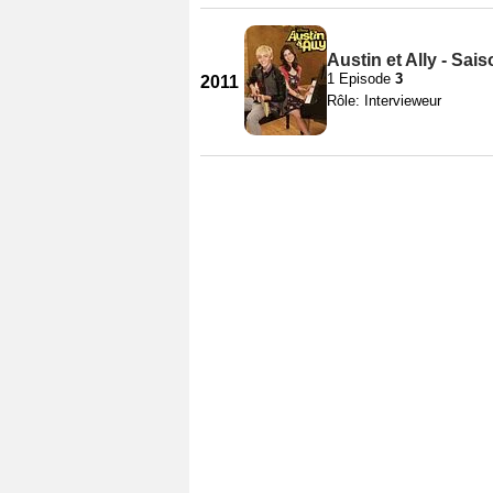
Austin et Ally - Sais
1 Episode
3
2011
Rôle: Intervieweur