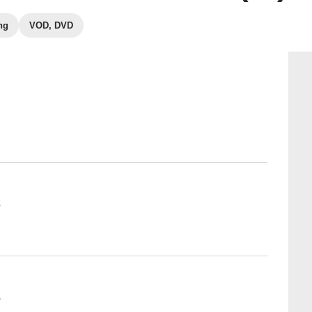
ng
VOD, DVD
2
1