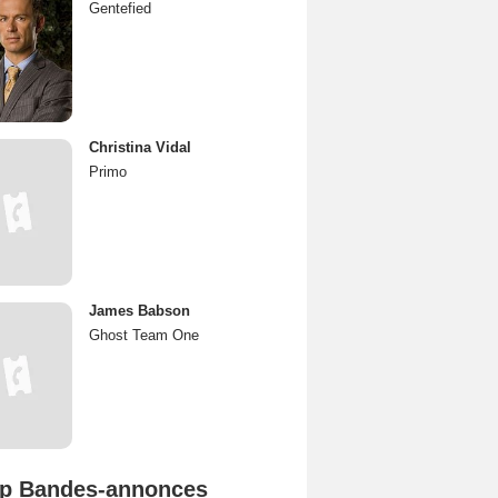
Gentefied
Christina Vidal
Primo
James Babson
Ghost Team One
p Bandes-annonces
Spider-Man: Brand New Day Bande-annonce VO STFR
L'Odyssée Bande-annonce VO STFR
Mutiny Bande-annonce VO STFR