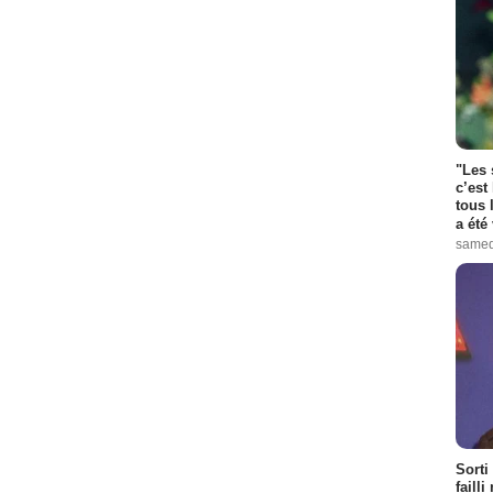
"Les 
c’est
tous 
a été 
samed
Sorti
failli