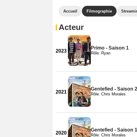
Accueil
Filmographie
Streami
Acteur
Primo - Saison 1
2023
Rôle: Ryan
Gentefied - Saison 
2021
Rôle: Chris Morales
Gentefied - Saison 
2020
Rôle: Chris Morales