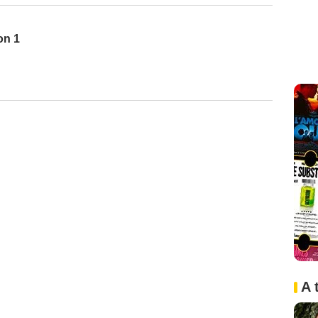
on 1
A 