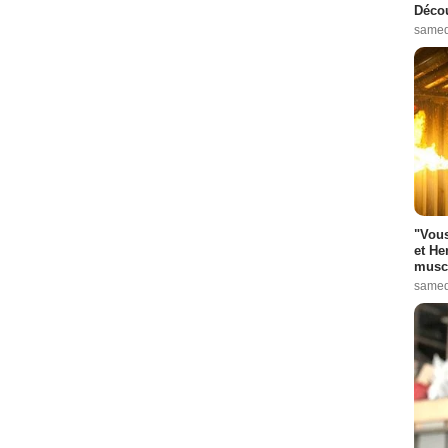
Décou
samed
"Vous
et He
muscl
samed