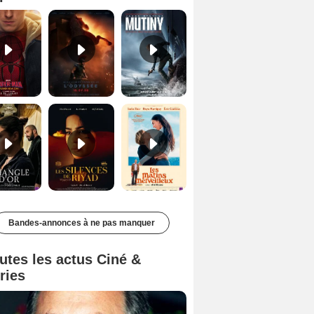
Le Triangle d'or Bande-annonce VF
Les Silences de Riyad Bande-annonce VO STFR
Les Matins merveilleux Bande-annonce VF
Bandes-annonces à ne pas manquer
utes les actus Ciné &
ries