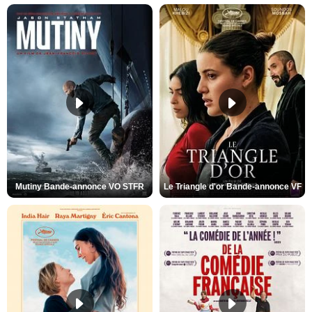
Mutiny Bande-annonce VO STFR
Le Triangle d'or Bande-annonce VF