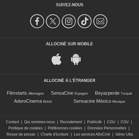
SUIVEZ-NOUS
ALLOCINÉ SUR MOBILE
ALLOCINÉ À L'ÉTRANGER
Filmstarts
SensaCine
Beyazperde
Allemagne
Espagne
Turquie
AdoroCinema
Sensacine México
Brésil
Mexique
Contact
|
Qui sommes-nous
|
Recrutement
|
Publicité
|
CGU
|
CGV
|
Politique de cookies
|
Préférences cookies
|
Données Personnelles
|
Revue de presse
|
Charte d'écriture
|
Les services AlloCiné
|
Gérer Utiq