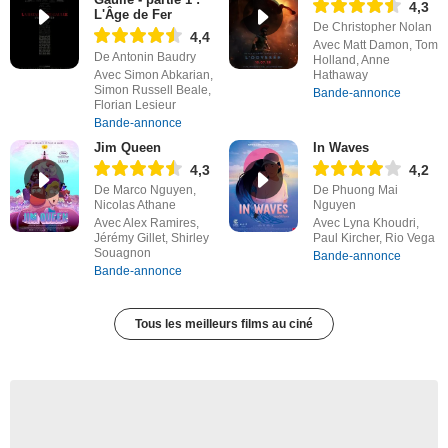
4,3
L'Âge de Fer
De Christopher Nolan
4,4
Avec Matt Damon, Tom
De Antonin Baudry
Holland, Anne
Avec Simon Abkarian,
Hathaway
Simon Russell Beale,
Bande-annonce
Florian Lesieur
Bande-annonce
Jim Queen
In Waves
4,3
4,2
De Marco Nguyen,
De Phuong Mai
Nicolas Athane
Nguyen
Avec Alex Ramires,
Avec Lyna Khoudri,
Jérémy Gillet, Shirley
Paul Kircher, Rio Vega
Souagnon
Bande-annonce
Bande-annonce
Tous les meilleurs films au ciné