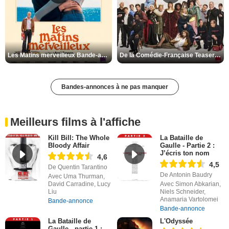
Les Matins merveilleux Bande-annonce VF
De la Comédie-Française Teaser VF
Bandes-annonces à ne pas manquer
Meilleurs films à l'affiche
Kill Bill: The Whole
La Bataille de
Bloody Affair
Gaulle - Partie 2 :
J’écris ton nom
4,6
4,5
De Quentin Tarantino
De Antonin Baudry
Avec Uma Thurman,
David Carradine, Lucy
Avec Simon Abkarian,
Liu
Niels Schneider,
Anamaria Vartolomei
Bande-annonce
Bande-annonce
La Bataille de
L'Odyssée
Gaulle - partie 1 :