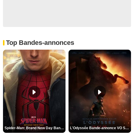
Top Bandes-annonces
Spider-Man: Brand New Day Bande-annonce VO STFR
L'Odyssée Bande-annonce VO STFR