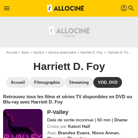
profil
menu
search
Accueil
Stars
Actrice
Actrice américaine
Harriett D. Foy
Harriett D. Foy : ses Blu-Ray, DVD, VOD, SVOD
Harriett D. Foy
Accueil
Filmographie
Streaming
VOD, DVD
Retrouvez tous les films et séries TV disponibles en DVD ou
Blu-ray avec Harriett D. Foy
P-Valley
Date de sortie inconnue
|
60 min
|
Drame
Créée par
Katori Hall
Avec
Brandee Evans
,
Nicco Annan
,