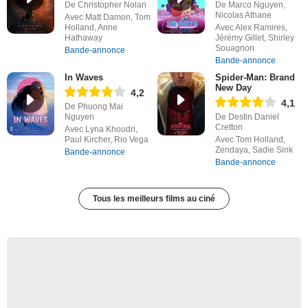
De Christopher Nolan
De Marco Nguyen,
Nicolas Athane
Avec Matt Damon, Tom
Holland, Anne
Avec Alex Ramires,
Hathaway
Jérémy Gillet, Shirley
Souagnon
Bande-annonce
Bande-annonce
In Waves
Spider-Man: Brand
New Day
4,2
4,1
De Phuong Mai
Nguyen
De Destin Daniel
Cretton
Avec Lyna Khoudri,
Paul Kircher, Rio Vega
Avec Tom Holland,
Zendaya, Sadie Sink
Bande-annonce
Bande-annonce
Tous les meilleurs films au ciné