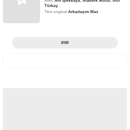
Avec
Ani İpekkaya
,
Ataberk Mutlu
,
İnci
Türkay
Titre original
Arkadaşım Max
DVD