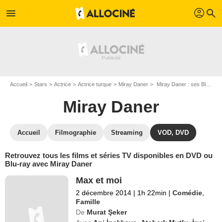
profil
menu
search
Accueil
Stars
Actrice
Actrice turque
Miray Daner
Miray Daner : ses Blu-Ray, DVD, VOD, SVOD
Miray Daner
Accueil
Filmographie
Streaming
VOD, DVD
Retrouvez tous les films et séries TV disponibles en DVD ou
Blu-ray avec Miray Daner
Max et moi
2 décembre 2014
|
1h 22min
|
Comédie
,
Famille
De
Murat Şeker