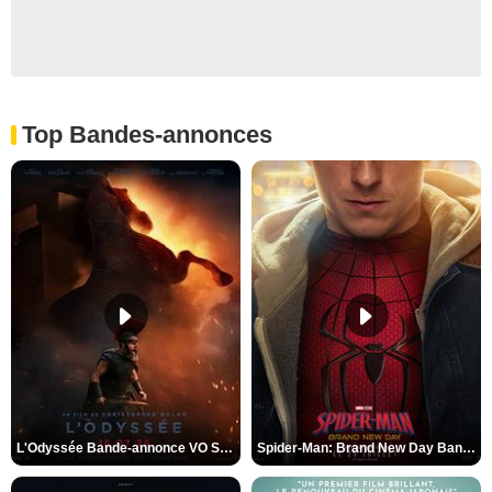
Top Bandes-annonces
L'Odyssée Bande-annonce VO STFR
Spider-Man: Brand New Day Bande-annonce VO STFR