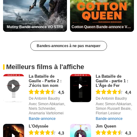
Mutiny Bande-annonce VO STFR
Cotton Queen Bande-annonce VO STFR
Bandes-annonces à ne pas manquer
Meilleurs films à l'affiche
La Bataille de
La Bataille de
Gaulle - Partie 2 :
Gaulle - partie 1 :
J’écris ton nom
L'Âge de Fer
4,5
4,4
De Antonin Baudry
De Antonin Baudry
Avec Simon Abkarian,
Avec Simon Abkarian,
Niels Schneider,
Simon Russell Beale,
Anamaria Vartolomei
Florian Lesieur
Bande-annonce
Bande-annonce
L'Odyssée
Jim Queen
4,3
4,3