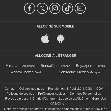
ALLOCINÉ SUR MOBILE
ALLOCINÉ À L'ÉTRANGER
Filmstarts
SensaCine
Beyazperde
Allemagne
Espagne
Turquie
AdoroCinema
Sensacine México
Brésil
Mexique
Contact
|
Qui sommes-nous
|
Recrutement
|
Publicité
|
CGU
|
CGV
|
Politique de cookies
|
Préférences cookies
|
Données Personnelles
|
Revue de presse
|
Charte d'écriture
|
Les services AlloCiné
|
Gérer Utiq
|
©AlloCiné
Retrouvez tous les horaires et infos de votre cinéma sur le numéro AlloCiné :