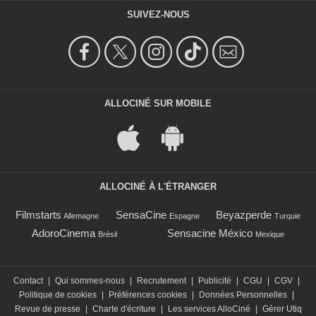
SUIVEZ-NOUS
ALLOCINÉ SUR MOBILE
ALLOCINÉ À L'ÉTRANGER
Filmstarts
SensaCine
Beyazperde
Allemagne
Espagne
Turquie
AdoroCinema
Sensacine México
Brésil
Mexique
Contact
|
Qui sommes-nous
|
Recrutement
|
Publicité
|
CGU
|
CGV
|
Politique de cookies
|
Préférences cookies
|
Données Personnelles
|
Revue de presse
|
Charte d'écriture
|
Les services AlloCiné
|
Gérer Utiq