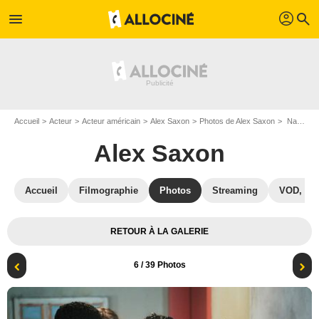
profil
menu
search
Accueil
Acteur
Acteur américain
Alex Saxon
Photos de Alex Saxon
Nancy Drew : Photo Tunji Kasim, Leah Lewis, Alex Saxon, Maddison Jaizani
Alex Saxon
Accueil
Filmographie
Photos
Streaming
VOD, DV
RETOUR À LA GALERIE
6
/ 39 Photos