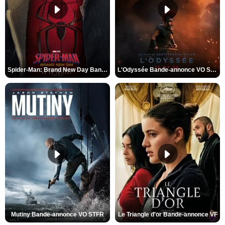
Spider-Man: Brand New Day Bande-annonce VO STFR
L'Odyssée Bande-annonce VO STFR
Mutiny Bande-annonce VO STFR
Le Triangle d'or Bande-annonce VF