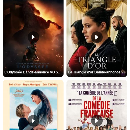
L'Odyssée Bande-annonce VO STFR
Le Triangle d'or Bande-annonce VF