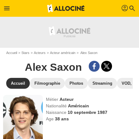
profil
menu
search
Accueil
Stars
Acteurs
Acteur américain
Alex Saxon
Alex Saxon
Accueil
Filmographie
Photos
Streaming
VOD, DV
Métier
Acteur
Nationalité
Américain
Naissance
10 septembre 1987
Age
38
ans