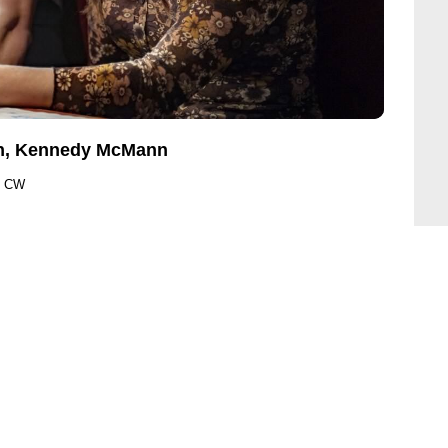
on, Kennedy McMann
e CW