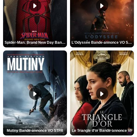
Spider-Man: Brand New Day Bande-annonce VO STFR
L'Odyssée Bande-annonce VO STFR
Mutiny Bande-annonce VO STFR
Le Triangle d'or Bande-annonce VF