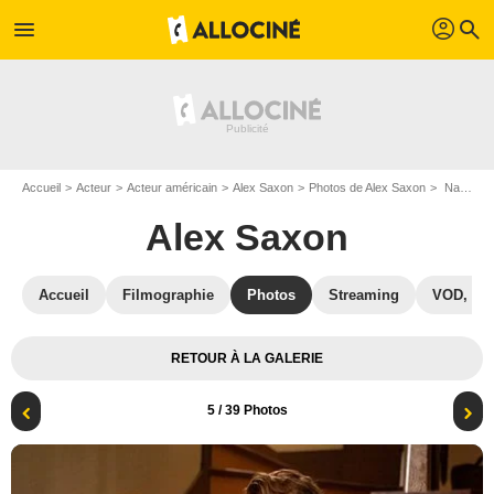
profil
menu
search
Accueil
Acteur
Acteur américain
Alex Saxon
Photos de Alex Saxon
Nancy Drew : Photo Kennedy McMann, Alex Saxon
Alex Saxon
Accueil
Filmographie
Photos
Streaming
VOD, DV
RETOUR À LA GALERIE
5
/ 39 Photos