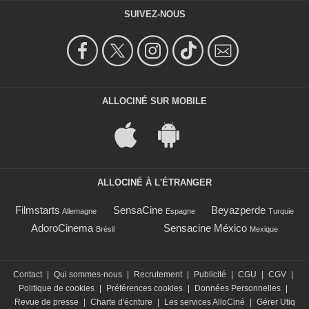
SUIVEZ-NOUS
ALLOCINÉ SUR MOBILE
ALLOCINÉ À L'ÉTRANGER
Filmstarts
SensaCine
Beyazperde
Allemagne
Espagne
Turquie
AdoroCinema
Sensacine México
Brésil
Mexique
Contact
|
Qui sommes-nous
|
Recrutement
|
Publicité
|
CGU
|
CGV
|
Politique de cookies
|
Préférences cookies
|
Données Personnelles
|
Revue de presse
|
Charte d'écriture
|
Les services AlloCiné
|
Gérer Utiq