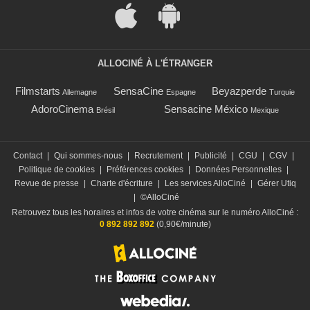
ALLOCINÉ À L'ÉTRANGER
Filmstarts
SensaCine
Beyazperde
Allemagne
Espagne
Turquie
AdoroCinema
Sensacine México
Brésil
Mexique
Contact
|
Qui sommes-nous
|
Recrutement
|
Publicité
|
CGU
|
CGV
|
Politique de cookies
|
Préférences cookies
|
Données Personnelles
|
Revue de presse
|
Charte d'écriture
|
Les services AlloCiné
|
Gérer Utiq
|
©AlloCiné
Retrouvez tous les horaires et infos de votre cinéma sur le numéro AlloCiné :
0 892 892 892
(0,90€/minute)