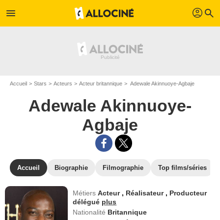
profil
menu
search
Accueil
Stars
Acteurs
Acteur britannique
Adewale Akinnuoye-Agbaje
Adewale Akinnuoye-
Agbaje
Accueil
Biographie
Filmographie
Top films/séries
Métiers
Acteur
,
Réalisateur
,
Producteur
délégué
plus
Nationalité
Britannique