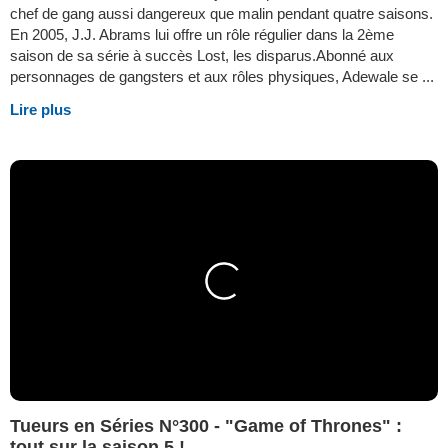
chef de gang aussi dangereux que malin pendant quatre saisons.
En 2005, J.J. Abrams lui offre un rôle régulier dans la 2ème
saison de sa série à succès Lost, les disparus.Abonné aux
personnages de gangsters et aux rôles physiques, Adewale se ...
Lire plus
Tueurs en Séries N°300 - "Game of Thrones" :
tout sur la saison 5 !