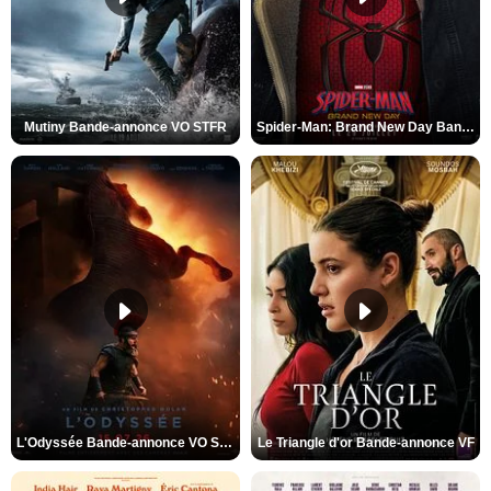
Mutiny Bande-annonce VO STFR
Spider-Man: Brand New Day Bande-annonce VO STFR
L'Odyssée Bande-annonce VO STFR
Le Triangle d'or Bande-annonce VF