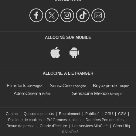
ALLOCINÉ SUR MOBILE
ALLOCINÉ À L'ÉTRANGER
Filmstarts
SensaCine
Beyazperde
Allemagne
Espagne
Turquie
AdoroCinema
Sensacine México
Brésil
Mexique
Contact
|
Qui sommes-nous
|
Recrutement
|
Publicité
|
CGU
|
CGV
|
Politique de cookies
|
Préférences cookies
|
Données Personnelles
|
Revue de presse
|
Charte d'écriture
|
Les services AlloCiné
|
Gérer Utiq
|
©AlloCiné