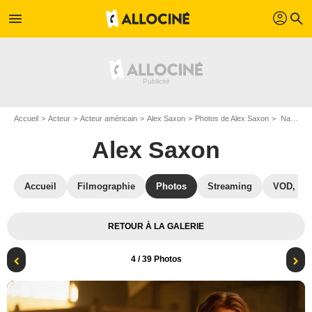
profil
menu
search
Accueil
Acteur
Acteur américain
Alex Saxon
Photos de Alex Saxon
Nancy Drew : Photo Leah Lewis, Alex Saxon
Alex Saxon
Accueil
Filmographie
Photos
Streaming
VOD, DV
RETOUR À LA GALERIE
4
/ 39 Photos