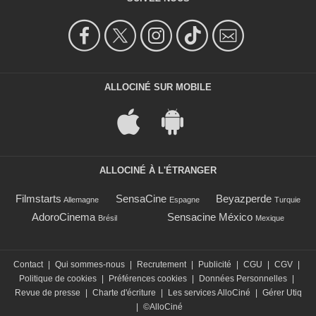
ALLOCINÉ SUR MOBILE
ALLOCINÉ À L'ÉTRANGER
Filmstarts
SensaCine
Beyazperde
Allemagne
Espagne
Turquie
AdoroCinema
Sensacine México
Brésil
Mexique
Contact
|
Qui sommes-nous
|
Recrutement
|
Publicité
|
CGU
|
CGV
|
Politique de cookies
|
Préférences cookies
|
Données Personnelles
|
Revue de presse
|
Charte d'écriture
|
Les services AlloCiné
|
Gérer Utiq
|
©AlloCiné