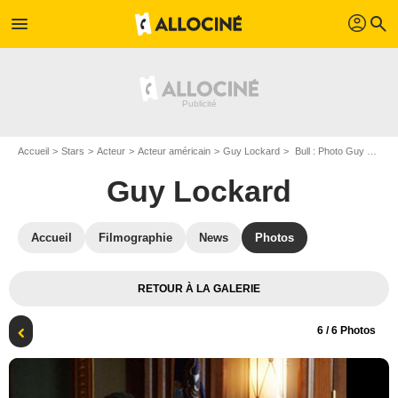
profil
menu
search
Accueil
Stars
Acteur
Acteur américain
Guy Lockard
Bull : Photo Guy Lockard
Guy Lockard
Accueil
Filmographie
News
Photos
RETOUR À LA GALERIE
6
/ 6 Photos