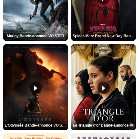
Mutiny Bande-annonce VO STFR
Spider-Man: Brand New Day Bande-annonce VO STFR
L'Odyssée Bande-annonce VO STFR
Le Triangle d'or Bande-annonce VF