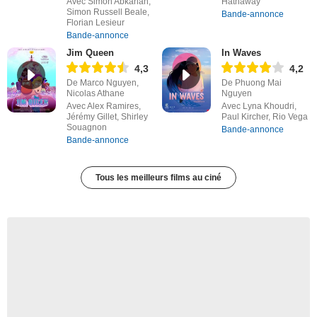
Avec Simon Abkarian,
Hathaway
Simon Russell Beale,
Bande-annonce
Florian Lesieur
Bande-annonce
Jim Queen
In Waves
4,3
4,2
De Marco Nguyen,
De Phuong Mai
Nicolas Athane
Nguyen
Avec Alex Ramires,
Avec Lyna Khoudri,
Jérémy Gillet, Shirley
Paul Kircher, Rio Vega
Souagnon
Bande-annonce
Bande-annonce
Tous les meilleurs films au ciné