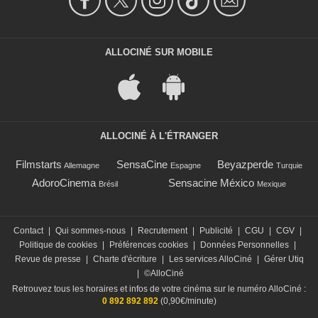
ALLOCINÉ SUR MOBILE
ALLOCINÉ À L'ÉTRANGER
Filmstarts
SensaCine
Beyazperde
Allemagne
Espagne
Turquie
AdoroCinema
Sensacine México
Brésil
Mexique
Contact
|
Qui sommes-nous
|
Recrutement
|
Publicité
|
CGU
|
CGV
|
Politique de cookies
|
Préférences cookies
|
Données Personnelles
|
Revue de presse
|
Charte d'écriture
|
Les services AlloCiné
|
Gérer Utiq
|
©AlloCiné
Retrouvez tous les horaires et infos de votre cinéma sur le numéro AlloCiné :
0 892 892 892
(0,90€/minute)