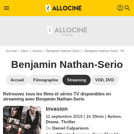
profil
menu
search
Accueil
Stars
Acteur
Benjamin Nathan-Serio
Benjamin Nathan-Serio : Films et séries online
Benjamin Nathan-Serio
Accueil
Filmographie
Streaming
VOD, DVD
Retrouvez tous les films et séries TV disponibles en
streaming avec Benjamin Nathan-Serio
Invasion
11 septembre 2019
|
1h 39min
|
Action
,
Drame
,
Thriller
De
Daniel Calparsoro