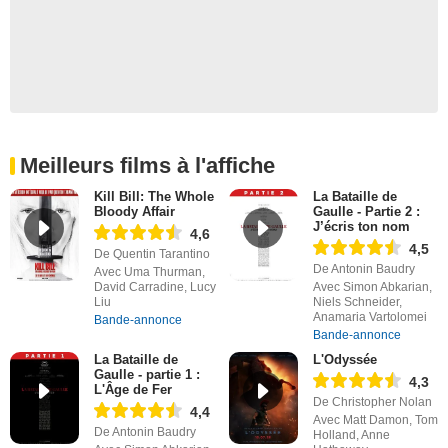
Meilleurs films à l'affiche
Kill Bill: The Whole
La Bataille de
Bloody Affair
Gaulle - Partie 2 :
J’écris ton nom
4,6
4,5
De Quentin Tarantino
De Antonin Baudry
Avec Uma Thurman,
David Carradine, Lucy
Avec Simon Abkarian,
Liu
Niels Schneider,
Anamaria Vartolomei
Bande-annonce
Bande-annonce
La Bataille de
L'Odyssée
Gaulle - partie 1 :
4,3
L'Âge de Fer
De Christopher Nolan
4,4
Avec Matt Damon, Tom
De Antonin Baudry
Holland, Anne