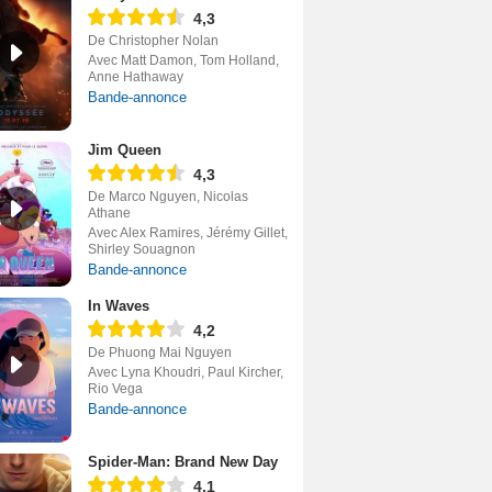
4,3
De Christopher Nolan
Avec Matt Damon, Tom Holland,
Anne Hathaway
Bande-annonce
Jim Queen
4,3
De Marco Nguyen, Nicolas
Athane
Avec Alex Ramires, Jérémy Gillet,
Shirley Souagnon
Bande-annonce
In Waves
4,2
De Phuong Mai Nguyen
Avec Lyna Khoudri, Paul Kircher,
Rio Vega
Bande-annonce
Spider-Man: Brand New Day
4,1