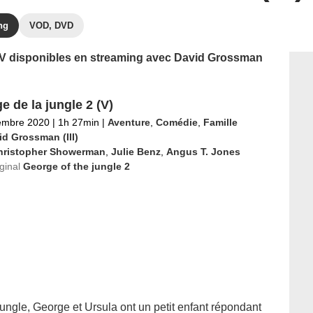
ng
VOD, DVD
s TV disponibles en streaming avec David Grossman
e de la jungle 2 (V)
embre 2020
|
1h 27min
|
Aventure
,
Comédie
,
Famille
id Grossman (III)
hristopher Showerman
,
Julie Benz
,
Angus T. Jones
iginal
George of the jungle 2
ungle, George et Ursula ont un petit enfant répondant