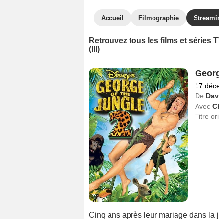
Accueil
Filmographie
Streami
Retrouvez tous les films et série
(III)
Georg
17 déc
De
Dav
Avec
C
Titre or
Cinq ans après leur mariage dans la j