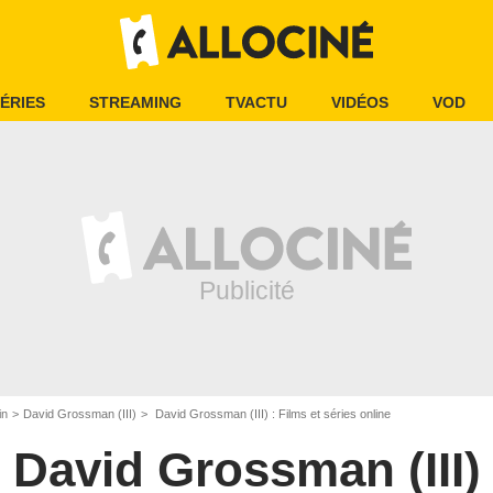
ÉRIES
STREAMING
TVACTU
VIDÉOS
VOD
in
David Grossman (III)
David Grossman (III) : Films et séries online
David Grossman (III)