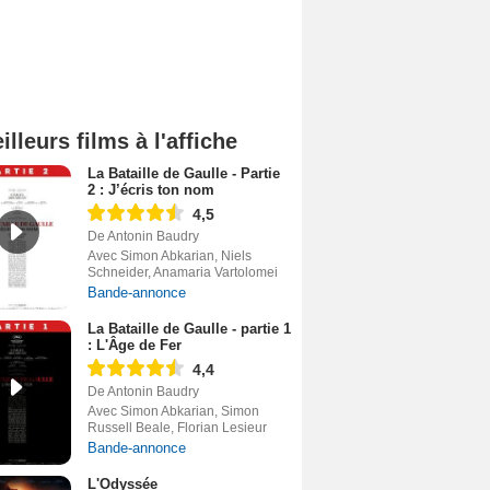
illeurs films à l'affiche
La Bataille de Gaulle - Partie
2 : J’écris ton nom
4,5
De Antonin Baudry
Avec Simon Abkarian, Niels
Schneider, Anamaria Vartolomei
Bande-annonce
La Bataille de Gaulle - partie 1
: L'Âge de Fer
4,4
De Antonin Baudry
Avec Simon Abkarian, Simon
Russell Beale, Florian Lesieur
Bande-annonce
L'Odyssée