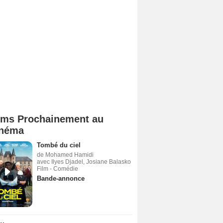
lms Prochainement au
néma
Tombé du ciel
de Mohamed Hamidi
avec Ilyes Djadel, Josiane Balasko
Film - Comédie
Bande-annonce