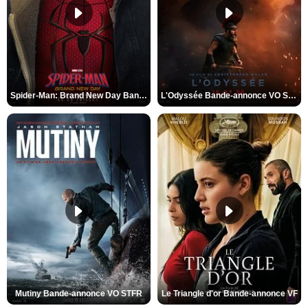
Spider-Man: Brand New Day Bande-annonce VO STFR
L'Odyssée Bande-annonce VO STFR
Mutiny Bande-annonce VO STFR
Le Triangle d'or Bande-annonce VF