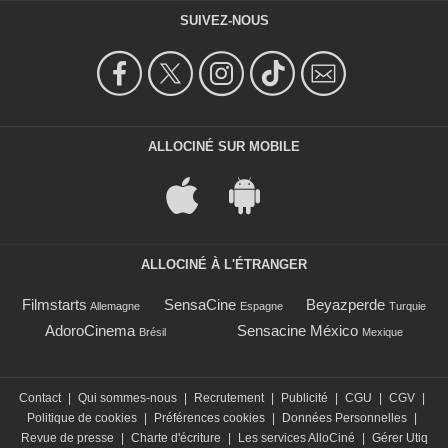
SUIVEZ-NOUS
ALLOCINÉ SUR MOBILE
ALLOCINÉ À L'ÉTRANGER
Filmstarts
SensaCine
Beyazperde
Allemagne
Espagne
Turquie
AdoroCinema
Sensacine México
Brésil
Mexique
Contact
|
Qui sommes-nous
|
Recrutement
|
Publicité
|
CGU
|
CGV
|
Politique de cookies
|
Préférences cookies
|
Données Personnelles
|
Revue de presse
|
Charte d'écriture
|
Les services AlloCiné
|
Gérer Utiq