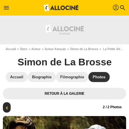
profil
menu
search
Accueil
Stars
Acteur
Acteur français
Simon de La Brosse
La Petite Voleuse : Photo Charlotte Gainsbourg, Simon de La Brosse
Simon de La Brosse
Accueil
Biographie
Filmographie
Photos
RETOUR À LA GALERIE
2
/ 2 Photos