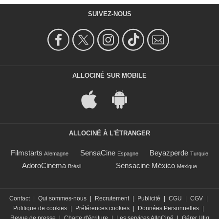
SUIVEZ-NOUS
ALLOCINÉ SUR MOBILE
ALLOCINÉ À L'ÉTRANGER
Filmstarts
SensaCine
Beyazperde
Allemagne
Espagne
Turquie
AdoroCinema
Sensacine México
Brésil
Mexique
Contact
|
Qui sommes-nous
|
Recrutement
|
Publicité
|
CGU
|
CGV
|
Politique de cookies
|
Préférences cookies
|
Données Personnelles
|
Revue de presse
|
Charte d'écriture
|
Les services AlloCiné
|
Gérer Utiq