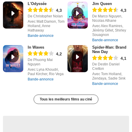
L'Odyssée
Jim Queen
4,3
4,3
De Christopher Nolan
De Marco Nguyen,
Nicolas Athane
Avec Matt Damon, Tom
Holland, Anne
Avec Alex Ramires,
Hathaway
Jérémy Gillet, Shirley
Souagnon
Bande-annonce
Bande-annonce
In Waves
Spider-Man: Brand
New Day
4,2
4,1
De Phuong Mai
Nguyen
De Destin Daniel
Cretton
Avec Lyna Khoudri,
Paul Kircher, Rio Vega
Avec Tom Holland,
Zendaya, Sadie Sink
Bande-annonce
Bande-annonce
Tous les meilleurs films au ciné