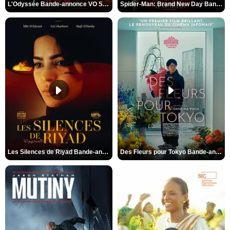
L'Odyssée Bande-annonce VO STFR
Spider-Man: Brand New Day Bande-annonce VO STFR
Les Silences de Riyad Bande-annonce VO STFR
Des Fleurs pour Tokyo Bande-annonce VO STFR