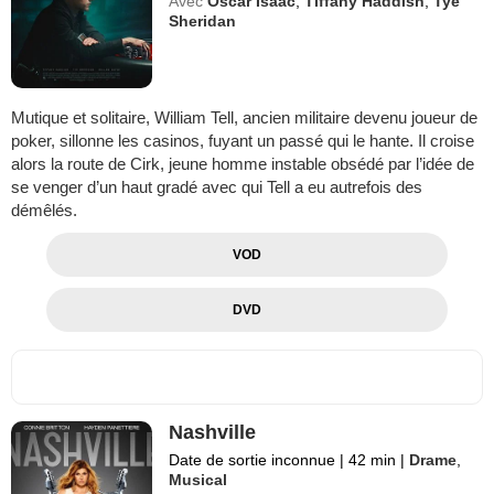
Avec
Oscar Isaac
,
Tiffany Haddish
,
Tye
Sheridan
Mutique et solitaire, William Tell, ancien militaire devenu joueur de
poker, sillonne les casinos, fuyant un passé qui le hante. Il croise
alors la route de Cirk, jeune homme instable obsédé par l’idée de
se venger d’un haut gradé avec qui Tell a eu autrefois des
démêlés.
VOD
DVD
Nashville
Date de sortie inconnue
|
42 min
|
Drame
,
Musical