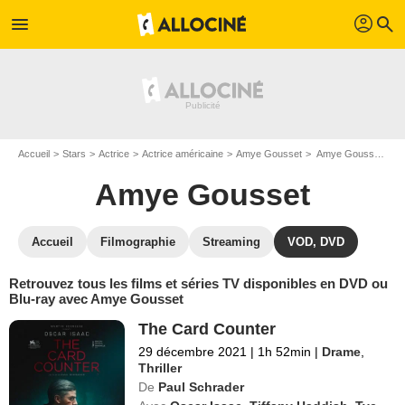
profil
menu
search
Accueil
Stars
Actrice
Actrice américaine
Amye Gousset
Amye Gousset : ses Blu-Ray, DVD, VOD, SVOD
Amye Gousset
Accueil
Filmographie
Streaming
VOD, DVD
Retrouvez tous les films et séries TV disponibles en DVD ou
Blu-ray avec Amye Gousset
The Card Counter
29 décembre 2021
|
1h 52min
|
Drame
,
Thriller
De
Paul Schrader