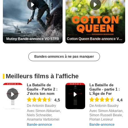
Mutiny Bande-annonce VO STFR
Cotton Queen Bande-annonce VO STFR
Bandes-annonces à ne pas manquer
Meilleurs films à l'affiche
La Bataille de
La Bataille de
Gaulle - Partie 2 :
Gaulle - partie 1 :
J’écris ton nom
L'Âge de Fer
4,5
4,4
De Antonin Baudry
De Antonin Baudry
Avec Simon Abkarian,
Avec Simon Abkarian,
Niels Schneider,
Simon Russell Beale,
Anamaria Vartolomei
Florian Lesieur
Bande-annonce
Bande-annonce