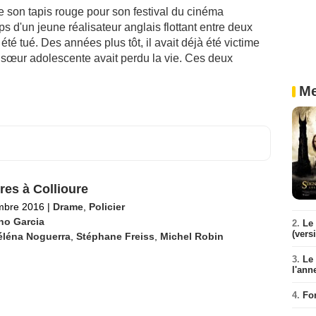
e son tapis rouge pour son festival du cinéma
s d'un jeune réalisateur anglais flottant entre deux
té tué. Des années plus tôt, il avait déjà été victime
 sœur adolescente avait perdu la vie. Ces deux
Me
res à Collioure
mbre 2016
|
Drame
,
Policier
no Garcia
2.
Le 
(vers
éléna Noguerra
,
Stéphane Freiss
,
Michel Robin
3.
Le
l'ann
4.
Fo