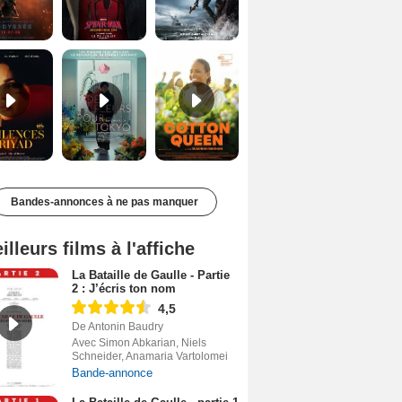
Les Silences de Riyad Bande-annonce VO STFR
Des Fleurs pour Tokyo Bande-annonce VO STFR
Cotton Queen Bande-annonce VO STFR
Bandes-annonces à ne pas manquer
illeurs films à l'affiche
La Bataille de Gaulle - Partie
2 : J’écris ton nom
4,5
De Antonin Baudry
Avec Simon Abkarian, Niels
Schneider, Anamaria Vartolomei
Bande-annonce