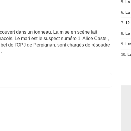
5.
La 
6.
La 
7.
12
ouvert dans un tonneau. La mise en scène fait
8.
Le
cols. Le mari est le suspect numéro 1. Alice Castel,
9.
Le
bet de l'OPJ de Perpignan, sont chargés de résoudre
.
10.
L