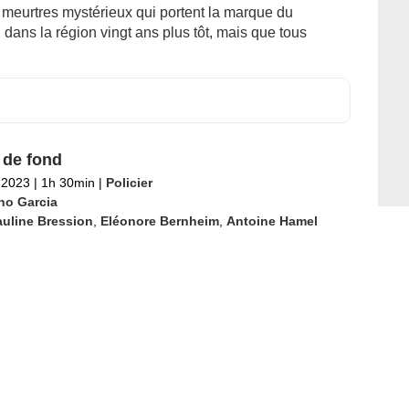
e meurtres mystérieux qui portent la marque du
 dans la région vingt ans plus tôt, mais que tous
de fond
l 2023
|
1h 30min
|
Policier
no Garcia
uline Bression
,
Eléonore Bernheim
,
Antoine Hamel