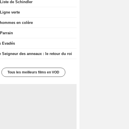
Liste de Schindler
Ligne verte
 hommes en colère
 Parrain
s Evadés
e Seigneur des anneaux : le retour du roi
Tous les meilleurs films en VOD