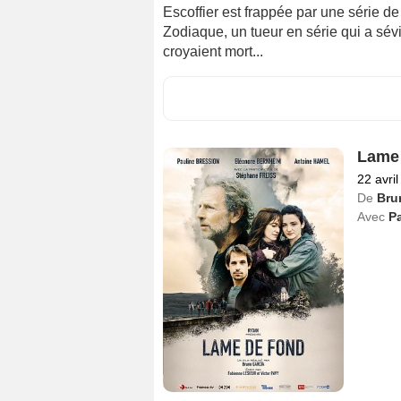
Escoffier est frappée par une série d
Zodiaque, un tueur en série qui a sévi
croyaient mort...
Lame 
22 avri
De
Bru
Avec
Pa