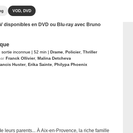
ng
VOD, DVD
 TV disponibles en DVD ou Blu-ray avec Bruno
aque
 sortie inconnue
|
52 min
|
Drame
,
Policier
,
Thriller
par
Franck Ollivier
,
Malina Detcheva
ancis Huster
,
Erika Sainte
,
Philypa Phoenix
e leurs parents... À Aix-en-Provence, la riche famille