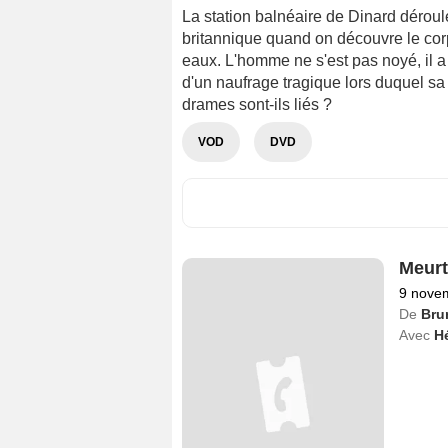
La station balnéaire de Dinard déroul
britannique quand on découvre le corp
eaux. L'homme ne s'est pas noyé, il a é
d'un naufrage tragique lors duquel sa
drames sont-ils liés ?
VOD
DVD
Meurt
9 nove
De
Bru
Avec
H