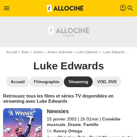
profil
menu
search
Accueil
Stars
Acteur
Acteur américain
Luke Edwards
Luke Edwards : Films et séries online
Luke Edwards
Accueil
Filmographie
Streaming
VOD, DVD
Retrouvez tous les films et séries TV disponibles en
streaming avec Luke Edwards
Newsies
15 janvier 2002
|
2h 01min
|
Comédie
musicale
,
Drame
,
Famille
De
Kenny Ortega