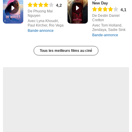
New Day
4,2
4,1
De Phuong Mai
Nguyen
De Destin Daniel
Cretton
Avec Lyna Khoudri,
Paul Kircher, Rio Vega
Avec Tom Holland,
Zendaya, Sadie Sink
Bande-annonce
Bande-annonce
Tous les meilleurs films au ciné