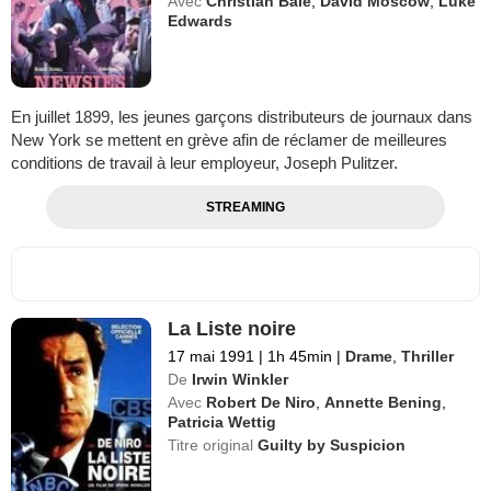
Avec
Christian Bale
,
David Moscow
,
Luke
Edwards
En juillet 1899, les jeunes garçons distributeurs de journaux dans
New York se mettent en grève afin de réclamer de meilleures
conditions de travail à leur employeur, Joseph Pulitzer.
STREAMING
La Liste noire
17 mai 1991
|
1h 45min
|
Drame
,
Thriller
De
Irwin Winkler
Avec
Robert De Niro
,
Annette Bening
,
Patricia Wettig
Titre original
Guilty by Suspicion