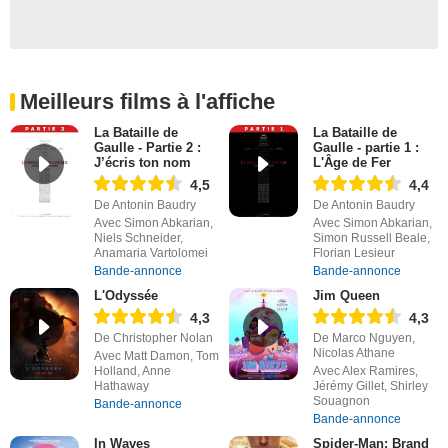
Meilleurs films à l'affiche
La Bataille de
La Bataille de
Gaulle - Partie 2 :
Gaulle - partie 1 :
J’écris ton nom
L'Âge de Fer
4,5
4,4
De Antonin Baudry
De Antonin Baudry
Avec Simon Abkarian,
Avec Simon Abkarian,
Niels Schneider,
Simon Russell Beale,
Anamaria Vartolomei
Florian Lesieur
Bande-annonce
Bande-annonce
L'Odyssée
Jim Queen
4,3
4,3
De Christopher Nolan
De Marco Nguyen,
Nicolas Athane
Avec Matt Damon, Tom
Holland, Anne
Avec Alex Ramires,
Hathaway
Jérémy Gillet, Shirley
Souagnon
Bande-annonce
Bande-annonce
In Waves
Spider-Man: Brand