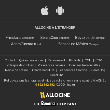
ALLOCINÉ À L'ÉTRANGER
Filmstarts
SensaCine
Beyazperde
Allemagne
Espagne
Turquie
AdoroCinema
Sensacine México
Brésil
Mexique
Contact
|
Qui sommes-nous
|
Recrutement
|
Publicité
|
CGU
|
CGV
|
Politique de cookies
|
Préférences cookies
|
Données Personnelles
|
Revue de presse
|
Charte d'écriture
|
Les services AlloCiné
|
Gérer Utiq
|
©AlloCiné
Retrouvez tous les horaires et infos de votre cinéma sur le numéro AlloCiné :
0 892 892 892
(0,90€/minute)