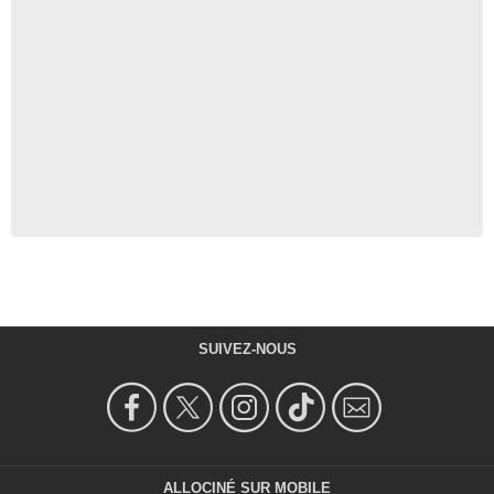
SUIVEZ-NOUS
ALLOCINÉ SUR MOBILE