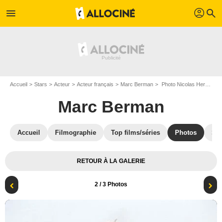
profil
menu
search
Accueil
Stars
Acteur
Acteur français
Marc Berman
Photo Nicolas Herman, Léa Bosco, Delphine Rich, Marc Berman
Marc Berman
Accueil
Filmographie
Top films/séries
Photos
St
RETOUR À LA GALERIE
2
/ 3 Photos