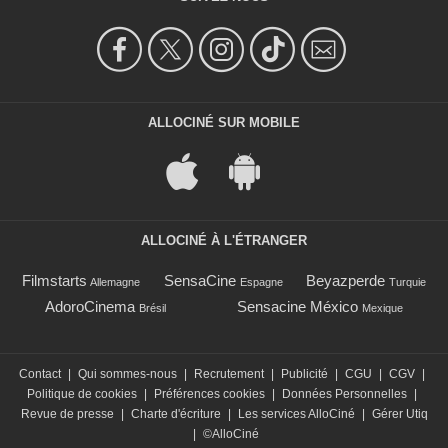
ALLOCINÉ SUR MOBILE
ALLOCINÉ À L'ÉTRANGER
Filmstarts
SensaCine
Beyazperde
Allemagne
Espagne
Turquie
AdoroCinema
Sensacine México
Brésil
Mexique
Contact
|
Qui sommes-nous
|
Recrutement
|
Publicité
|
CGU
|
CGV
|
Politique de cookies
|
Préférences cookies
|
Données Personnelles
|
Revue de presse
|
Charte d'écriture
|
Les services AlloCiné
|
Gérer Utiq
|
©AlloCiné