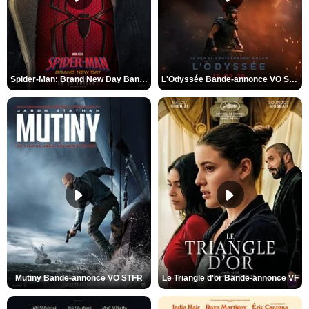
Spider-Man: Brand New Day Bande-annonce VO STFR
L'Odyssée Bande-annonce VO STFR
Mutiny Bande-annonce VO STFR
Le Triangle d'or Bande-annonce VF