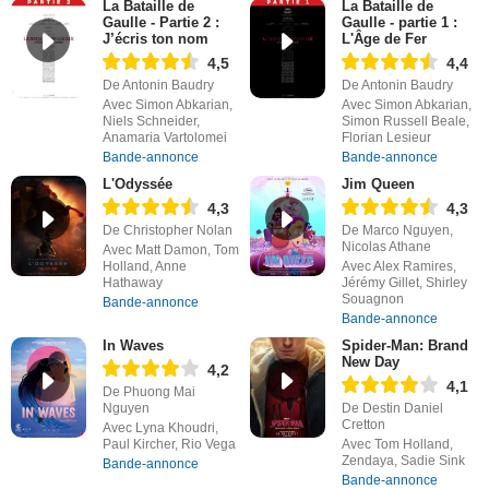
La Bataille de
La Bataille de
Gaulle - Partie 2 :
Gaulle - partie 1 :
J’écris ton nom
L'Âge de Fer
4,5
4,4
De Antonin Baudry
De Antonin Baudry
Avec Simon Abkarian,
Avec Simon Abkarian,
Niels Schneider,
Simon Russell Beale,
Anamaria Vartolomei
Florian Lesieur
Bande-annonce
Bande-annonce
L'Odyssée
Jim Queen
4,3
4,3
De Christopher Nolan
De Marco Nguyen,
Nicolas Athane
Avec Matt Damon, Tom
Holland, Anne
Avec Alex Ramires,
Hathaway
Jérémy Gillet, Shirley
Souagnon
Bande-annonce
Bande-annonce
In Waves
Spider-Man: Brand
New Day
4,2
4,1
De Phuong Mai
Nguyen
De Destin Daniel
Cretton
Avec Lyna Khoudri,
Paul Kircher, Rio Vega
Avec Tom Holland,
Zendaya, Sadie Sink
Bande-annonce
Bande-annonce