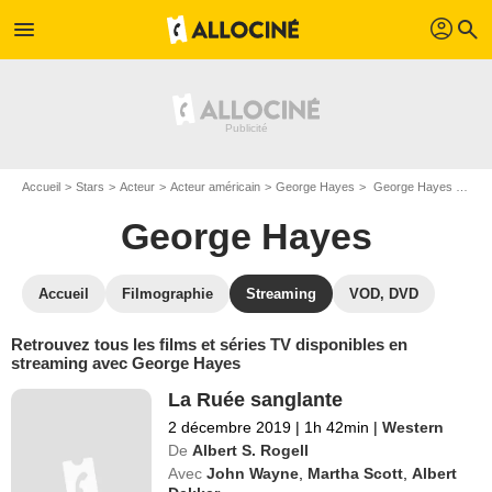
profil
menu
search
Accueil
Stars
Acteur
Acteur américain
George Hayes
George Hayes : Films et séries online
George Hayes
Accueil
Filmographie
Streaming
VOD, DVD
Retrouvez tous les films et séries TV disponibles en
streaming avec George Hayes
La Ruée sanglante
2 décembre 2019
|
1h 42min
|
Western
De
Albert S. Rogell
Avec
John Wayne
,
Martha Scott
,
Albert