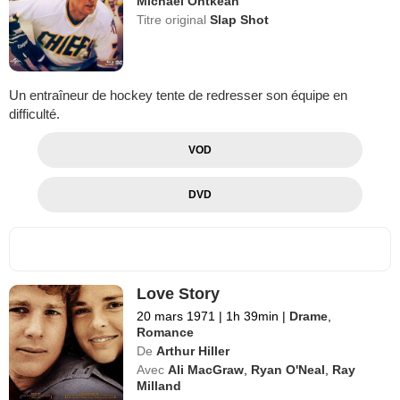
Michael Ontkean
Titre original
Slap Shot
Un entraîneur de hockey tente de redresser son équipe en
difficulté.
VOD
DVD
Love Story
20 mars 1971
|
1h 39min
|
Drame
,
Romance
De
Arthur Hiller
Avec
Ali MacGraw
,
Ryan O'Neal
,
Ray
Milland