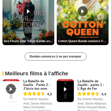
Des Fleurs pour Tokyo Bande-annonce VO STFR
Cotton Queen Bande-annonce VO STFR
Bandes-annonces à ne pas manquer
Meilleurs films à l'affiche
La Bataille de
La Bataille de
Gaulle - Partie 2 :
Gaulle - partie 1 :
J’écris ton nom
L'Âge de Fer
4,5
4,4
De Antonin Baudry
De Antonin Baudry
Avec Simon Abkarian,
Avec Simon Abkarian,
Niels Schneider,
Simon Russell Beale,