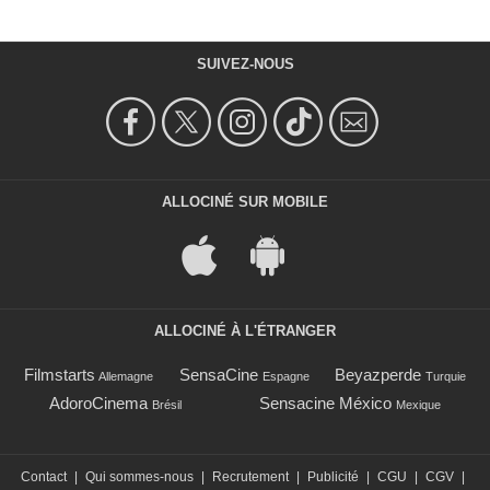
SUIVEZ-NOUS
ALLOCINÉ SUR MOBILE
ALLOCINÉ À L'ÉTRANGER
Filmstarts
SensaCine
Beyazperde
Allemagne
Espagne
Turquie
AdoroCinema
Sensacine México
Brésil
Mexique
Contact
|
Qui sommes-nous
|
Recrutement
|
Publicité
|
CGU
|
CGV
|