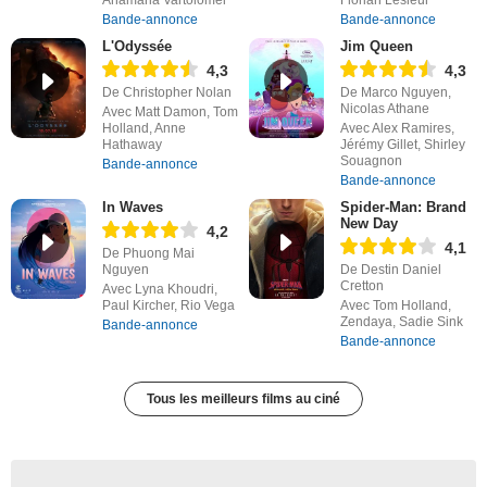
Anamaria Vartolomei
Florian Lesieur
Bande-annonce
Bande-annonce
L'Odyssée
Jim Queen
4,3
4,3
De Christopher Nolan
De Marco Nguyen,
Nicolas Athane
Avec Matt Damon, Tom
Holland, Anne
Avec Alex Ramires,
Hathaway
Jérémy Gillet, Shirley
Souagnon
Bande-annonce
Bande-annonce
In Waves
Spider-Man: Brand
New Day
4,2
4,1
De Phuong Mai
Nguyen
De Destin Daniel
Cretton
Avec Lyna Khoudri,
Paul Kircher, Rio Vega
Avec Tom Holland,
Zendaya, Sadie Sink
Bande-annonce
Bande-annonce
Tous les meilleurs films au ciné