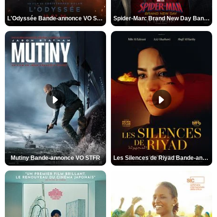
L'Odyssée Bande-annonce VO STFR
Spider-Man: Brand New Day Bande-annonce VO STFR
Mutiny Bande-annonce VO STFR
Les Silences de Riyad Bande-annonce VO STFR