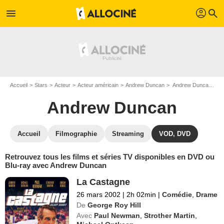
profil
menu
search
Accueil
Stars
Acteur
Acteur américain
Andrew Duncan
Andrew Duncan : ses Blu-Ray, DVD, VOD, SVOD
Andrew Duncan
Accueil
Filmographie
Streaming
VOD, DVD
Retrouvez tous les films et séries TV disponibles en DVD ou
Blu-ray avec Andrew Duncan
La Castagne
26 mars 2002
|
2h 02min
|
Comédie
,
Drame
De
George Roy Hill
Avec
Paul Newman
,
Strother Martin
,