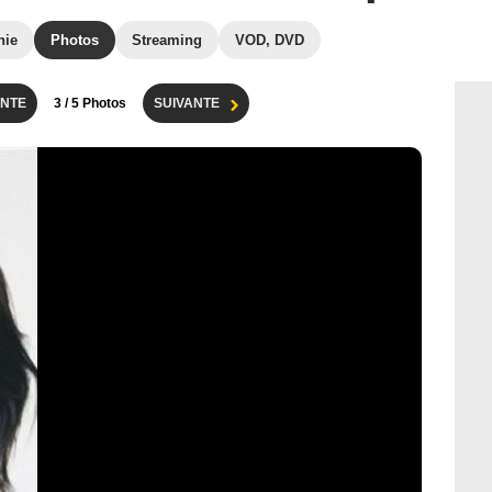
hie
Photos
Streaming
VOD, DVD
NTE
3
/ 5 Photos
SUIVANTE