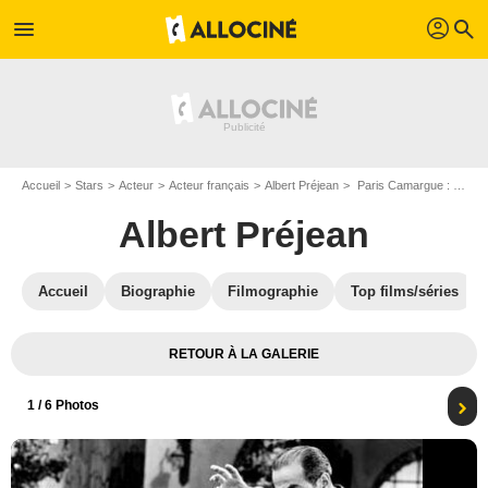
profil
menu
search
Accueil
Stars
Acteur
Acteur français
Albert Préjean
Paris Camargue : Photo Julien Carette, Jack Forrester, Max Dearly, Albert Préjean
Albert Préjean
Accueil
Biographie
Filmographie
Top films/séries
RETOUR À LA GALERIE
1
/ 6 Photos