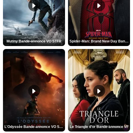
Mutiny Bande-annonce VO STFR
Spider-Man: Brand New Day Bande-annonce VO STFR
L'Odyssée Bande-annonce VO STFR
Le Triangle d'or Bande-annonce VF