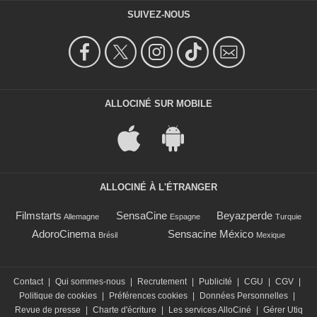
SUIVEZ-NOUS
ALLOCINÉ SUR MOBILE
ALLOCINÉ À L'ÉTRANGER
Filmstarts
SensaCine
Beyazperde
Allemagne
Espagne
Turquie
AdoroCinema
Sensacine México
Brésil
Mexique
Contact
|
Qui sommes-nous
|
Recrutement
|
Publicité
|
CGU
|
CGV
|
Politique de cookies
|
Préférences cookies
|
Données Personnelles
|
Revue de presse
|
Charte d'écriture
|
Les services AlloCiné
|
Gérer Utiq