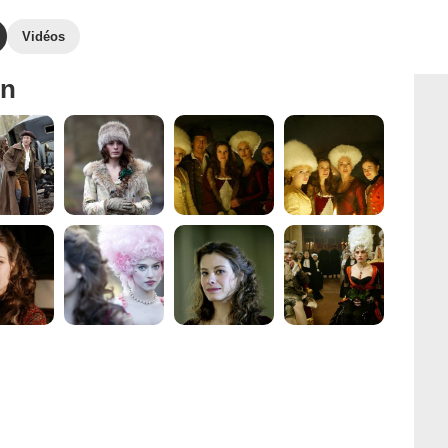
Vidéos
in