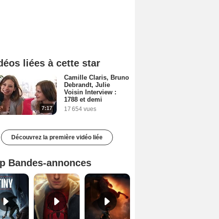
déos liées à cette star
Camille Claris, Bruno
Debrandt, Julie
Voisin Interview :
1788 et demi
7:17
17 654 vues
Découvrez la première vidéo liée
p Bandes-annonces
Mutiny Bande-annonce VO STFR
Spider-Man: Brand New Day Bande-annonce VO STFR
L'Odyssée Bande-annonce VO STFR