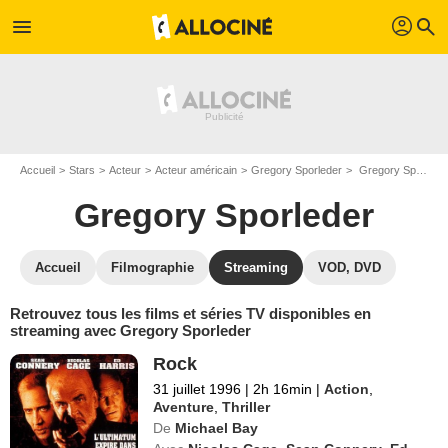
profil
menu
search
Accueil
Stars
Acteur
Acteur américain
Gregory Sporleder
Gregory Sporleder : Films et séries online
Gregory Sporleder
Accueil
Filmographie
Streaming
VOD, DVD
Retrouvez tous les films et séries TV disponibles en
streaming avec Gregory Sporleder
Rock
31 juillet 1996
|
2h 16min
|
Action
,
Aventure
,
Thriller
De
Michael Bay