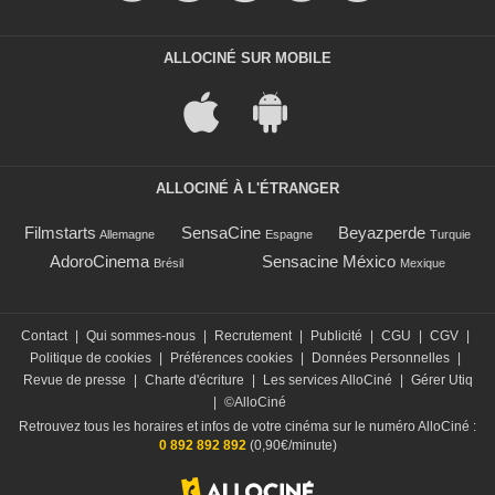
ALLOCINÉ SUR MOBILE
ALLOCINÉ À L'ÉTRANGER
Filmstarts
SensaCine
Beyazperde
Allemagne
Espagne
Turquie
AdoroCinema
Sensacine México
Brésil
Mexique
Contact
|
Qui sommes-nous
|
Recrutement
|
Publicité
|
CGU
|
CGV
|
Politique de cookies
|
Préférences cookies
|
Données Personnelles
|
Revue de presse
|
Charte d'écriture
|
Les services AlloCiné
|
Gérer Utiq
|
©AlloCiné
Retrouvez tous les horaires et infos de votre cinéma sur le numéro AlloCiné :
0 892 892 892
(0,90€/minute)