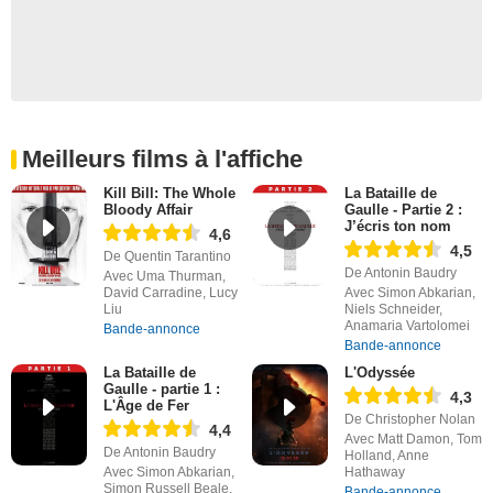
Meilleurs films à l'affiche
Kill Bill: The Whole
La Bataille de
Bloody Affair
Gaulle - Partie 2 :
J’écris ton nom
4,6
4,5
De Quentin Tarantino
De Antonin Baudry
Avec Uma Thurman,
David Carradine, Lucy
Avec Simon Abkarian,
Liu
Niels Schneider,
Anamaria Vartolomei
Bande-annonce
Bande-annonce
La Bataille de
L'Odyssée
Gaulle - partie 1 :
4,3
L'Âge de Fer
De Christopher Nolan
4,4
Avec Matt Damon, Tom
De Antonin Baudry
Holland, Anne
Avec Simon Abkarian,
Hathaway
Simon Russell Beale,
Bande-annonce