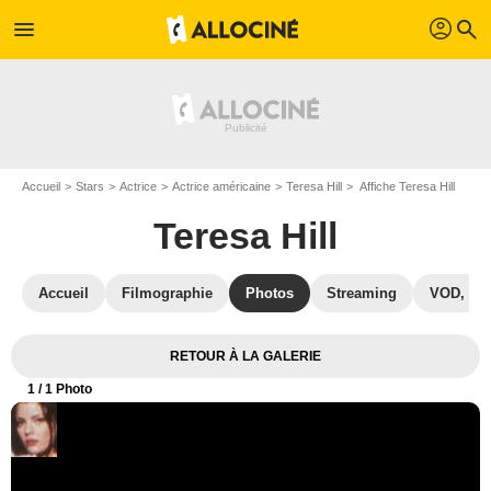
profil
menu
search
Accueil
Stars
Actrice
Actrice américaine
Teresa Hill
Affiche Teresa Hill
Teresa Hill
Accueil
Filmographie
Photos
Streaming
VOD, DV
RETOUR À LA GALERIE
1
/ 1 Photo