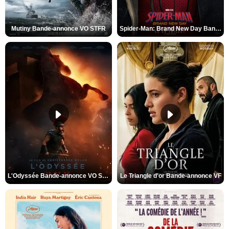
Mutiny Bande-annonce VO STFR
Spider-Man: Brand New Day Bande-annonce VO STFR
L'Odyssée Bande-annonce VO STFR
Le Triangle d'or Bande-annonce VF