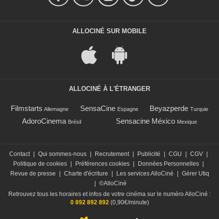
ALLOCINÉ SUR MOBILE
ALLOCINÉ À L'ÉTRANGER
Filmstarts
SensaCine
Beyazperde
Allemagne
Espagne
Turquie
AdoroCinema
Sensacine México
Brésil
Mexique
Contact
|
Qui sommes-nous
|
Recrutement
|
Publicité
|
CGU
|
CGV
|
Politique de cookies
|
Préférences cookies
|
Données Personnelles
|
Revue de presse
|
Charte d'écriture
|
Les services AlloCiné
|
Gérer Utiq
|
©AlloCiné
Retrouvez tous les horaires et infos de votre cinéma sur le numéro AlloCiné :
0 892 892 892
(0,90€/minute)