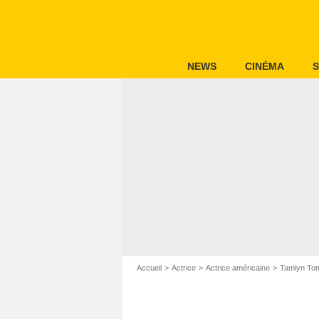
NEWS
CINÉMA
S
Accueil
Actrice
Actrice américaine
Tamlyn Tom