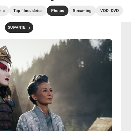
hie
Top films/séries
Photos
Streaming
VOD, DVD
s
SUIVANTE