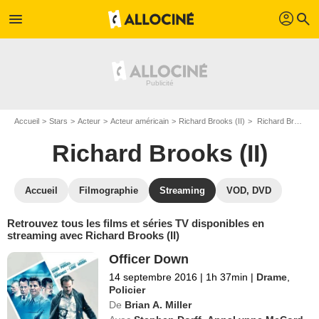
profil
menu
search
Accueil
Stars
Acteur
Acteur américain
Richard Brooks (II)
Richard Brooks (II) : Films et séries online
Richard Brooks (II)
Accueil
Filmographie
Streaming
VOD, DVD
Retrouvez tous les films et séries TV disponibles en
streaming avec Richard Brooks (II)
Officer Down
14 septembre 2016
|
1h 37min
|
Drame
,
Policier
De
Brian A. Miller