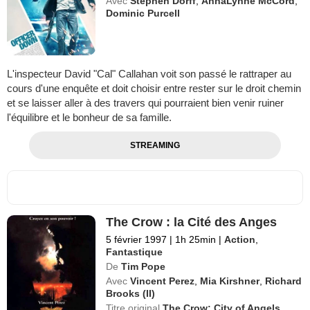
Avec
Stephen Dorff
,
AnnaLynne McCord
,
Dominic Purcell
L'inspecteur David "Cal" Callahan voit son passé le rattraper au
cours d'une enquête et doit choisir entre rester sur le droit chemin
et se laisser aller à des travers qui pourraient bien venir ruiner
l'équilibre et le bonheur de sa famille.
STREAMING
The Crow : la Cité des Anges
5 février 1997
|
1h 25min
|
Action
,
Fantastique
De
Tim Pope
Avec
Vincent Perez
,
Mia Kirshner
,
Richard
Brooks (II)
Titre original
The Crow: City of Angels