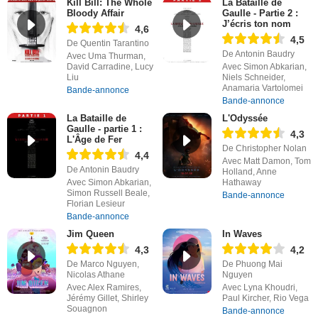
Kill Bill: The Whole
La Bataille de
Bloody Affair
Gaulle - Partie 2 :
J’écris ton nom
4,6
4,5
De Quentin Tarantino
De Antonin Baudry
Avec Uma Thurman,
David Carradine, Lucy
Avec Simon Abkarian,
Liu
Niels Schneider,
Anamaria Vartolomei
Bande-annonce
Bande-annonce
La Bataille de
L'Odyssée
Gaulle - partie 1 :
4,3
L'Âge de Fer
De Christopher Nolan
4,4
Avec Matt Damon, Tom
De Antonin Baudry
Holland, Anne
Avec Simon Abkarian,
Hathaway
Simon Russell Beale,
Bande-annonce
Florian Lesieur
Bande-annonce
Jim Queen
In Waves
4,3
4,2
De Marco Nguyen,
De Phuong Mai
Nicolas Athane
Nguyen
Avec Alex Ramires,
Avec Lyna Khoudri,
Jérémy Gillet, Shirley
Paul Kircher, Rio Vega
Souagnon
Bande-annonce