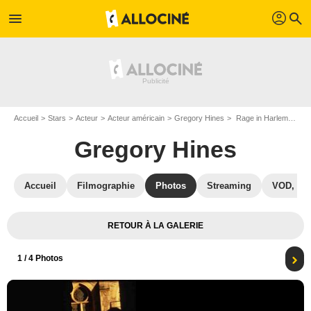
profil
menu
search
Accueil
Stars
Acteur
Acteur américain
Gregory Hines
Rage in Harlem : la reine des pommes : Photo Bill Duke, Robin Givens, Gregory Hines, Forest Whitaker
Gregory Hines
Accueil
Filmographie
Photos
Streaming
VOD, DV
RETOUR À LA GALERIE
1
/ 4 Photos