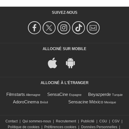
SUIVEZ-NOUS
ALLOCINÉ SUR MOBILE
ALLOCINÉ À L'ÉTRANGER
Filmstarts
SensaCine
Beyazperde
Allemagne
Espagne
Turquie
AdoroCinema
Sensacine México
Brésil
Mexique
Contact
|
Qui sommes-nous
|
Recrutement
|
Publicité
|
CGU
|
CGV
|
Politique de cookies
|
Préférences cookies
|
Données Personnelles
|