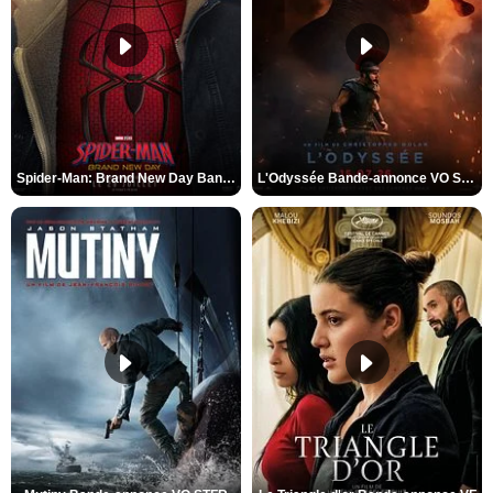
Spider-Man: Brand New Day Bande-annonce VO STFR
L'Odyssée Bande-annonce VO STFR