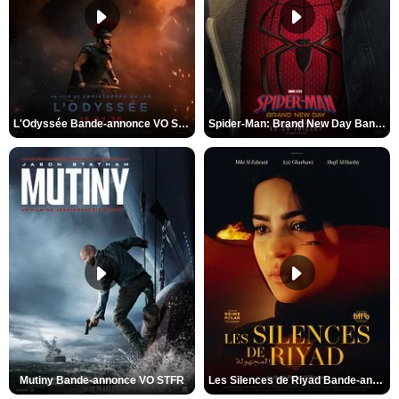
L'Odyssée Bande-annonce VO STFR
Spider-Man: Brand New Day Bande-annonce VO STFR
Mutiny Bande-annonce VO STFR
Les Silences de Riyad Bande-annonce VO STFR