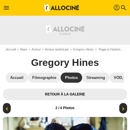
profil
menu
search
Accueil
Stars
Acteur
Acteur américain
Gregory Hines
Rage in Harlem : la reine des pommes : Photo Bill Duke, Gregory Hines
Gregory Hines
Accueil
Filmographie
Photos
Streaming
VOD, DV
RETOUR À LA GALERIE
2
/ 4 Photos