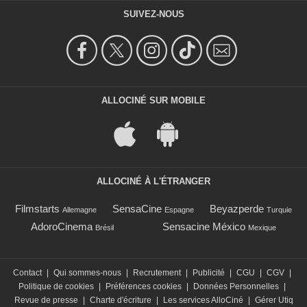
SUIVEZ-NOUS
ALLOCINÉ SUR MOBILE
ALLOCINÉ À L'ÉTRANGER
Filmstarts
SensaCine
Beyazperde
Allemagne
Espagne
Turquie
AdoroCinema
Sensacine México
Brésil
Mexique
Contact
|
Qui sommes-nous
|
Recrutement
|
Publicité
|
CGU
|
CGV
|
Politique de cookies
|
Préférences cookies
|
Données Personnelles
|
Revue de presse
|
Charte d'écriture
|
Les services AlloCiné
|
Gérer Utiq