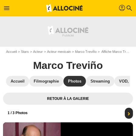
profil
menu
search
Accueil
Stars
Acteur
Acteur mexicain
Marco Treviño
Affiche Marco Treviño
Marco Treviño
Accueil
Filmographie
Photos
Streaming
VOD, DV
RETOUR À LA GALERIE
1
/ 3 Photos