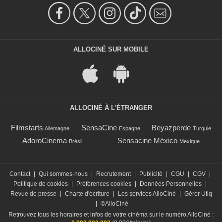
ALLOCINÉ SUR MOBILE
ALLOCINÉ À L'ÉTRANGER
Filmstarts
SensaCine
Beyazperde
Allemagne
Espagne
Turquie
AdoroCinema
Sensacine México
Brésil
Mexique
Contact
|
Qui sommes-nous
|
Recrutement
|
Publicité
|
CGU
|
CGV
|
Politique de cookies
|
Préférences cookies
|
Données Personnelles
|
Revue de presse
|
Charte d'écriture
|
Les services AlloCiné
|
Gérer Utiq
|
©AlloCiné
Retrouvez tous les horaires et infos de votre cinéma sur le numéro AlloCiné :