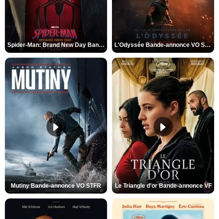
Spider-Man: Brand New Day Bande-annonce VO STFR
L'Odyssée Bande-annonce VO STFR
Mutiny Bande-annonce VO STFR
Le Triangle d'or Bande-annonce VF