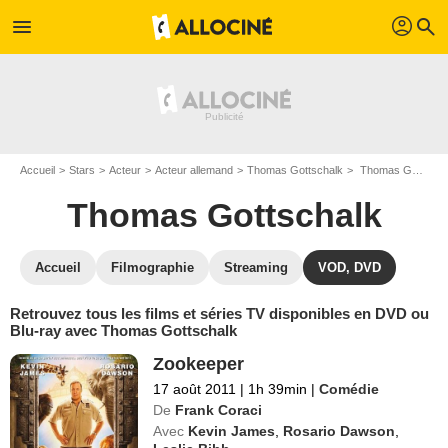
profil
menu
search
Accueil
Stars
Acteur
Acteur allemand
Thomas Gottschalk
Thomas Gottschalk : ses Blu-Ray, DVD, VOD, SVOD
Thomas Gottschalk
Accueil
Filmographie
Streaming
VOD, DVD
Retrouvez tous les films et séries TV disponibles en DVD ou
Blu-ray avec Thomas Gottschalk
Zookeeper
17 août 2011
|
1h 39min
|
Comédie
De
Frank Coraci
Avec
Kevin James
,
Rosario Dawson
,