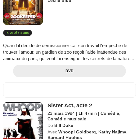
Leslie Bibb
Dès 8 ans
Quand il décide de démissionner car son travail l'empêche de
trouver l'amour, un gardien de zoo reçoit l'aide inattendue des
animaux du parc, qui vont lui enseigner les secrets de la nature...
DVD
Sister Act, acte 2
23 mars 1994
|
1h 47min
|
Comédie
,
Comédie musicale
De
Bill Duke
Avec
Whoopi Goldberg
,
Kathy Najimy
,
Barnard Hughes