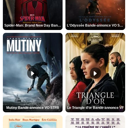
Spider-Man: Brand New Day Bande-annonce VO STFR
L'Odyssée Bande-annonce VO STFR
Mutiny Bande-annonce VO STFR
Le Triangle d'or Bande-annonce VF