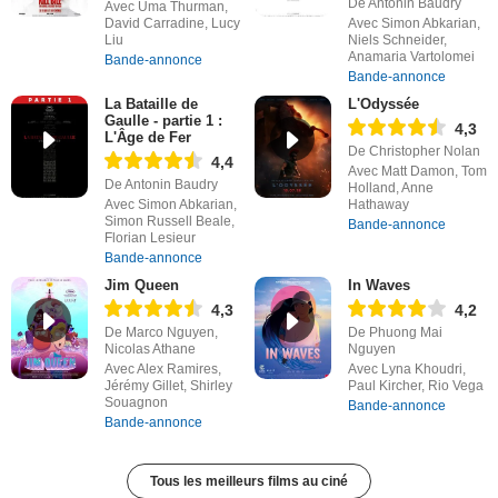
De Antonin Baudry
Avec Uma Thurman,
David Carradine, Lucy
Avec Simon Abkarian,
Liu
Niels Schneider,
Anamaria Vartolomei
Bande-annonce
Bande-annonce
La Bataille de
L'Odyssée
Gaulle - partie 1 :
4,3
L'Âge de Fer
De Christopher Nolan
4,4
Avec Matt Damon, Tom
De Antonin Baudry
Holland, Anne
Avec Simon Abkarian,
Hathaway
Simon Russell Beale,
Bande-annonce
Florian Lesieur
Bande-annonce
Jim Queen
In Waves
4,3
4,2
De Marco Nguyen,
De Phuong Mai
Nicolas Athane
Nguyen
Avec Alex Ramires,
Avec Lyna Khoudri,
Jérémy Gillet, Shirley
Paul Kircher, Rio Vega
Souagnon
Bande-annonce
Bande-annonce
Tous les meilleurs films au ciné