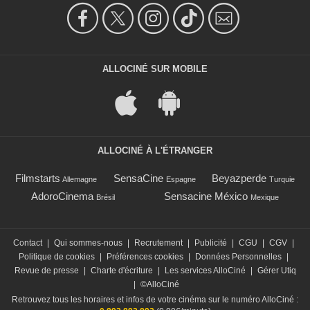
ALLOCINÉ SUR MOBILE
ALLOCINÉ À L'ÉTRANGER
Filmstarts
SensaCine
Beyazperde
Allemagne
Espagne
Turquie
AdoroCinema
Sensacine México
Brésil
Mexique
Contact
|
Qui sommes-nous
|
Recrutement
|
Publicité
|
CGU
|
CGV
|
Politique de cookies
|
Préférences cookies
|
Données Personnelles
|
Revue de presse
|
Charte d'écriture
|
Les services AlloCiné
|
Gérer Utiq
|
©AlloCiné
Retrouvez tous les horaires et infos de votre cinéma sur le numéro AlloCiné :