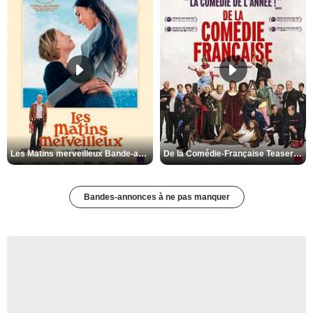
Les Matins merveilleux Bande-annonce VF
De la Comédie-Française Teaser VF
Bandes-annonces à ne pas manquer