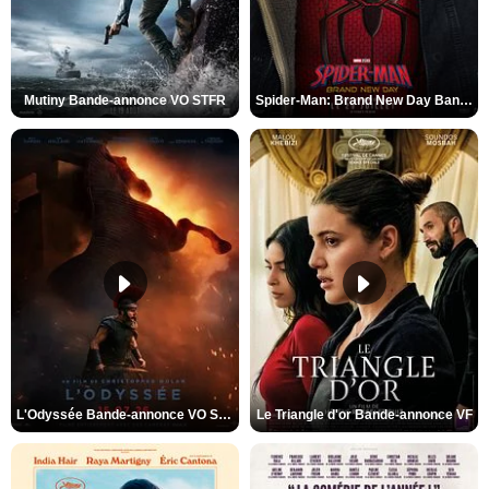
Mutiny Bande-annonce VO STFR
Spider-Man: Brand New Day Bande-annonce VO STFR
L'Odyssée Bande-annonce VO STFR
Le Triangle d'or Bande-annonce VF