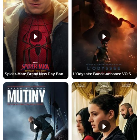
Spider-Man: Brand New Day Bande-annonce VO STFR
L'Odyssée Bande-annonce VO STFR