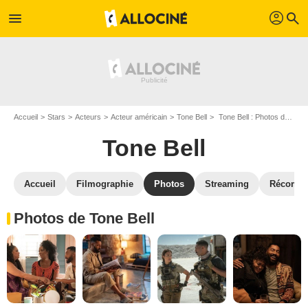
profil
menu
search
Accueil
Stars
Acteurs
Acteur américain
Tone Bell
Tone Bell : Photos de ses films et séries
Tone Bell
Accueil
Filmographie
Photos
Streaming
Récompe
Photos de Tone Bell