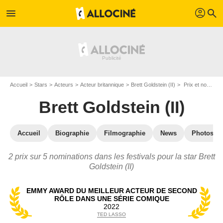
profil
menu
search
Accueil
Stars
Acteurs
Acteur britannique
Brett Goldstein (II)
Prix et nominations de Brett Goldstein (II)
Brett Goldstein (II)
Accueil
Biographie
Filmographie
News
Photos
2 prix sur 5 nominations dans les festivals pour la star Brett
Goldstein (II)
EMMY AWARD DU MEILLEUR ACTEUR DE SECOND
RÔLE DANS UNE SÉRIE COMIQUE
2022
TED LASSO