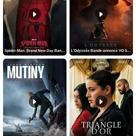
Spider-Man: Brand New Day Bande-annonce VO STFR
L'Odyssée Bande-annonce VO STFR