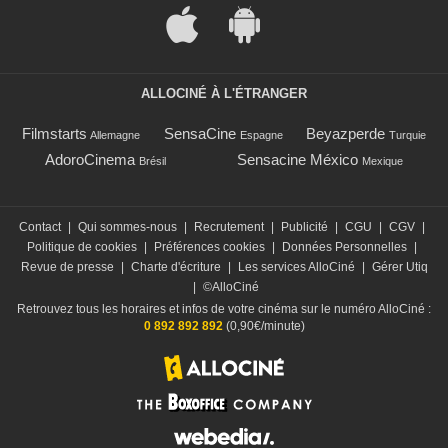
ALLOCINÉ À L'ÉTRANGER
Filmstarts
SensaCine
Beyazperde
Allemagne
Espagne
Turquie
AdoroCinema
Sensacine México
Brésil
Mexique
Contact
|
Qui sommes-nous
|
Recrutement
|
Publicité
|
CGU
|
CGV
|
Politique de cookies
|
Préférences cookies
|
Données Personnelles
|
Revue de presse
|
Charte d'écriture
|
Les services AlloCiné
|
Gérer Utiq
|
©AlloCiné
Retrouvez tous les horaires et infos de votre cinéma sur le numéro AlloCiné :
0 892 892 892
(0,90€/minute)