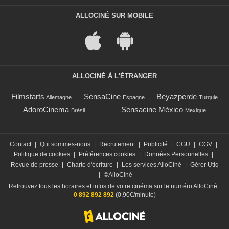
ALLOCINÉ SUR MOBILE
ALLOCINÉ À L'ÉTRANGER
Filmstarts
SensaCine
Beyazperde
Allemagne
Espagne
Turquie
AdoroCinema
Sensacine México
Brésil
Mexique
Contact
|
Qui sommes-nous
|
Recrutement
|
Publicité
|
CGU
|
CGV
|
Politique de cookies
|
Préférences cookies
|
Données Personnelles
|
Revue de presse
|
Charte d'écriture
|
Les services AlloCiné
|
Gérer Utiq
|
©AlloCiné
Retrouvez tous les horaires et infos de votre cinéma sur le numéro AlloCiné :
0 892 892 892
(0,90€/minute)