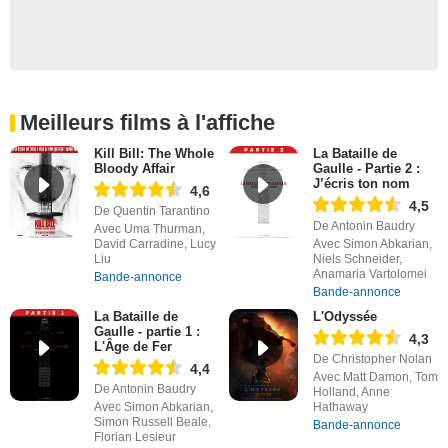
Meilleurs films à l'affiche
Kill Bill: The Whole
La Bataille de
Bloody Affair
Gaulle - Partie 2 :
J’écris ton nom
4,6
4,5
De Quentin Tarantino
De Antonin Baudry
Avec Uma Thurman,
David Carradine, Lucy
Avec Simon Abkarian,
Liu
Niels Schneider,
Anamaria Vartolomei
Bande-annonce
Bande-annonce
La Bataille de
L'Odyssée
Gaulle - partie 1 :
4,3
L'Âge de Fer
De Christopher Nolan
4,4
Avec Matt Damon, Tom
De Antonin Baudry
Holland, Anne
Avec Simon Abkarian,
Hathaway
Simon Russell Beale,
Bande-annonce
Florian Lesieur