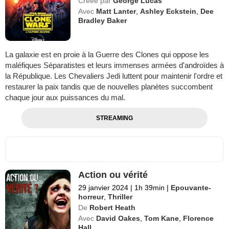
Créée par
George Lucas
Avec
Matt Lanter
,
Ashley Eckstein
,
Dee
Bradley Baker
La galaxie est en proie à la Guerre des Clones qui oppose les
maléfiques Séparatistes et leurs immenses armées d'androïdes à
la République. Les Chevaliers Jedi luttent pour maintenir l'ordre et
restaurer la paix tandis que de nouvelles planètes succombent
chaque jour aux puissances du mal.
STREAMING
Action ou vérité
29 janvier 2024
|
1h 39min
|
Epouvante-
horreur
,
Thriller
De
Robert Heath
Avec
David Oakes
,
Tom Kane
,
Florence
Hall