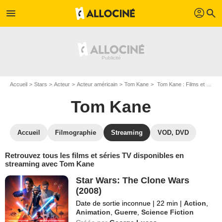
profil
menu
search
Accueil
Stars
Acteur
Acteur américain
Tom Kane
Tom Kane : Films et séries online
Tom Kane
Accueil
Filmographie
Streaming
VOD, DVD
Retrouvez tous les films et séries TV disponibles en
streaming avec Tom Kane
Star Wars: The Clone Wars
(2008)
Date de sortie inconnue
|
22 min
|
Action
,
Animation
,
Guerre
,
Science Fiction