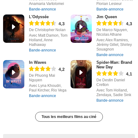
Anamaria Vartolomei
Florian Lesieur
Bande-annonce
Bande-annonce
L'Odyssée
Jim Queen
4,3
4,3
De Christopher Nolan
De Marco Nguyen,
Nicolas Athane
Avec Matt Damon, Tom
Holland, Anne
Avec Alex Ramires,
Hathaway
Jérémy Gillet, Shirley
Souagnon
Bande-annonce
Bande-annonce
In Waves
Spider-Man: Brand
New Day
4,2
4,1
De Phuong Mai
Nguyen
De Destin Daniel
Cretton
Avec Lyna Khoudri,
Paul Kircher, Rio Vega
Avec Tom Holland,
Zendaya, Sadie Sink
Bande-annonce
Bande-annonce
Tous les meilleurs films au ciné