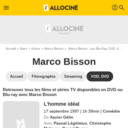
profil
menu
search
Accueil
Stars
Acteur
Marco Bisson
Marco Bisson : ses Blu-Ray, DVD, VOD, SVOD
Marco Bisson
Accueil
Filmographie
Streaming
VOD, DVD
Retrouvez tous les films et séries TV disponibles en DVD ou
Blu-ray avec Marco Bisson
L'homme idéal
17 septembre 1997
|
1h 39min
|
Comédie
De
Xavier Gélin
Avec
Pascal Légitimus
,
Christophe