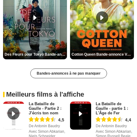
Des Fleurs pour Tokyo Bande-annonce VO STFR
Cotton Queen Bande-annonce VO STFR
Bandes-annonces à ne pas manquer
Meilleurs films à l'affiche
La Bataille de
La Bataille de
Gaulle - Partie 2 :
Gaulle - partie 1 :
J’écris ton nom
L'Âge de Fer
4,5
4,4
De Antonin Baudry
De Antonin Baudry
Avec Simon Abkarian,
Avec Simon Abkarian,
Niels Schneider,
Simon Russell Beale,