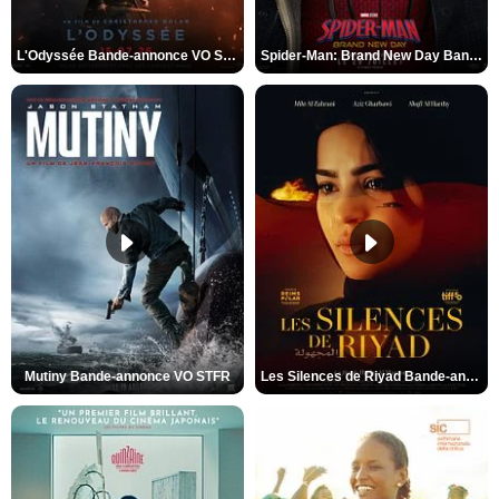
L'Odyssée Bande-annonce VO STFR
Spider-Man: Brand New Day Bande-annonce VO STFR
Mutiny Bande-annonce VO STFR
Les Silences de Riyad Bande-annonce VO STFR