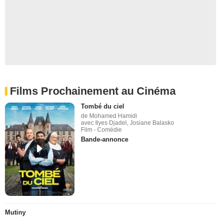
Films Prochainement au Cinéma
Tombé du ciel
de Mohamed Hamidi
avec Ilyes Djadel, Josiane Balasko
Film - Comédie
Bande-annonce
Mutiny