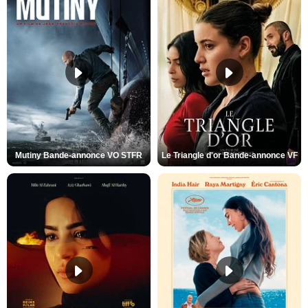
Mutiny Bande-annonce VO STFR
Le Triangle d'or Bande-annonce VF