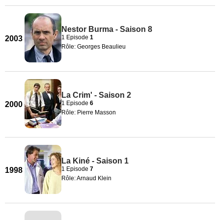
Nestor Burma - Saison 8
1 Episode
1
2003
Rôle: Georges Beaulieu
La Crim' - Saison 2
1 Episode
6
2000
Rôle: Pierre Masson
La Kiné - Saison 1
1 Episode
7
1998
Rôle: Arnaud Klein