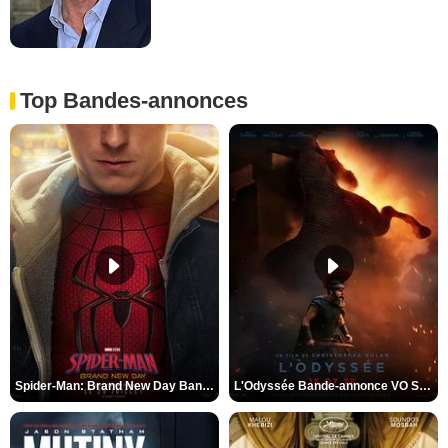
Top Bandes-annonces
Spider-Man: Brand New Day Bande-annonce VO STFR
L'Odyssée Bande-annonce VO STFR