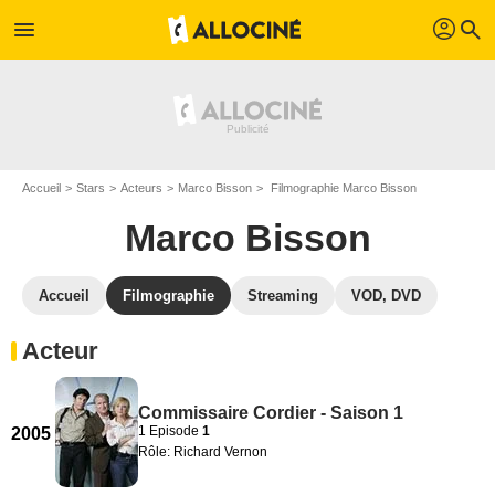
profil
menu
search
Accueil
Stars
Acteurs
Marco Bisson
Filmographie Marco Bisson
Marco Bisson
Accueil
Filmographie
Streaming
VOD, DVD
Acteur
Commissaire Cordier - Saison 1
1 Episode
1
2005
Rôle: Richard Vernon