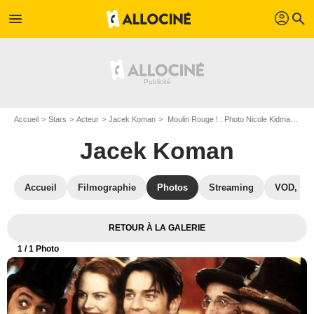
profil
menu
search
Accueil
Stars
Acteur
Jacek Koman
Moulin Rouge ! : Photo Nicole Kidman, Ewan McGregor, Matthew Whittet, John Leguizamo, Garry McDonald (II), Jacek Koman
Jacek Koman
Accueil
Filmographie
Photos
Streaming
VOD, DV
RETOUR À LA GALERIE
1
/ 1 Photo