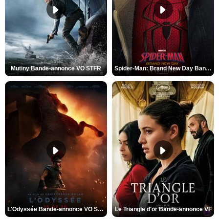
Mutiny Bande-annonce VO STFR
Spider-Man: Brand New Day Bande-annonce VO STFR
L'Odyssée Bande-annonce VO STFR
Le Triangle d'or Bande-annonce VF