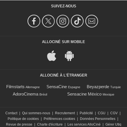
SUIVEZ-NOUS
ALLOCINÉ SUR MOBILE
ALLOCINÉ À L'ÉTRANGER
Filmstarts
SensaCine
Beyazperde
Allemagne
Espagne
Turquie
AdoroCinema
Sensacine México
Brésil
Mexique
Contact
|
Qui sommes-nous
|
Recrutement
|
Publicité
|
CGU
|
CGV
|
Politique de cookies
|
Préférences cookies
|
Données Personnelles
|
Revue de presse
|
Charte d'écriture
|
Les services AlloCiné
|
Gérer Utiq