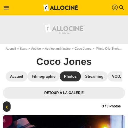
profil
menu
search
Accueil
Stars
Actrice
Actrice américaine
Coco Jones
Photo Olly Sholotan, Cassandra Freeman, Coco Jones, Adrian Holmes, Akira Akbar, Jabari Banks
Coco Jones
Accueil
Filmographie
Photos
Streaming
VOD, DV
RETOUR À LA GALERIE
3
/ 3 Photos