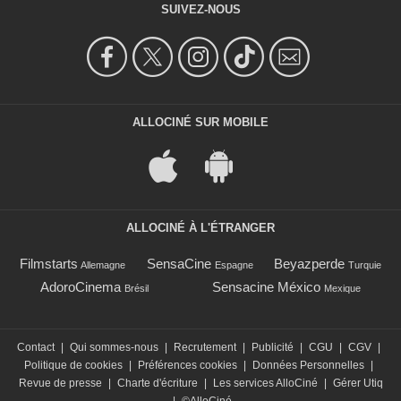
SUIVEZ-NOUS
ALLOCINÉ SUR MOBILE
ALLOCINÉ À L'ÉTRANGER
Filmstarts
SensaCine
Beyazperde
Allemagne
Espagne
Turquie
AdoroCinema
Sensacine México
Brésil
Mexique
Contact
|
Qui sommes-nous
|
Recrutement
|
Publicité
|
CGU
|
CGV
|
Politique de cookies
|
Préférences cookies
|
Données Personnelles
|
Revue de presse
|
Charte d'écriture
|
Les services AlloCiné
|
Gérer Utiq