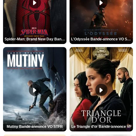
Spider-Man: Brand New Day Bande-annonce VO STFR
L'Odyssée Bande-annonce VO STFR
Mutiny Bande-annonce VO STFR
Le Triangle d'or Bande-annonce VF