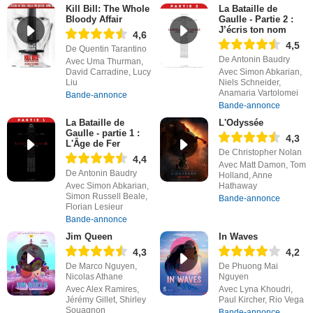
Kill Bill: The Whole
La Bataille de
Bloody Affair
Gaulle - Partie 2 :
J’écris ton nom
4,6
4,5
De Quentin Tarantino
De Antonin Baudry
Avec Uma Thurman,
David Carradine, Lucy
Avec Simon Abkarian,
Liu
Niels Schneider,
Anamaria Vartolomei
Bande-annonce
Bande-annonce
La Bataille de
L'Odyssée
Gaulle - partie 1 :
4,3
L'Âge de Fer
De Christopher Nolan
4,4
Avec Matt Damon, Tom
De Antonin Baudry
Holland, Anne
Avec Simon Abkarian,
Hathaway
Simon Russell Beale,
Bande-annonce
Florian Lesieur
Bande-annonce
Jim Queen
In Waves
4,3
4,2
De Marco Nguyen,
De Phuong Mai
Nicolas Athane
Nguyen
Avec Alex Ramires,
Avec Lyna Khoudri,
Jérémy Gillet, Shirley
Paul Kircher, Rio Vega
Souagnon
Bande-annonce