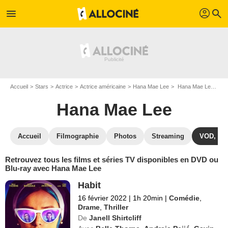
profil
menu
search
Accueil
Stars
Actrice
Actrice américaine
Hana Mae Lee
Hana Mae Lee : ses Blu-Ray, DVD, VOD, SVOD
Hana Mae Lee
Accueil
Filmographie
Photos
Streaming
VOD, DV
Retrouvez tous les films et séries TV disponibles en DVD ou
Blu-ray avec Hana Mae Lee
Habit
16 février 2022
|
1h 20min
|
Comédie
,
Drame
,
Thriller
De
Janell Shirtcliff