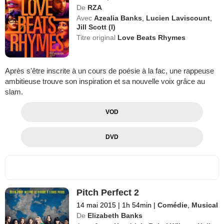
De
RZA
Avec
Azealia Banks
,
Lucien Laviscount
,
Jill Scott (I)
Titre original
Love Beats Rhymes
Après s'être inscrite à un cours de poésie à la fac, une rappeuse
ambitieuse trouve son inspiration et sa nouvelle voix grâce au
slam.
VOD
DVD
Pitch Perfect 2
14 mai 2015
|
1h 54min
|
Comédie
,
Musical
De
Elizabeth Banks