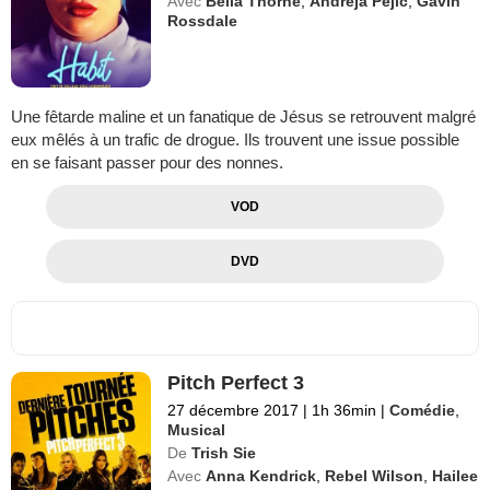
Avec
Bella Thorne
,
Andreja Pejić
,
Gavin
Rossdale
Une fêtarde maline et un fanatique de Jésus se retrouvent malgré
eux mêlés à un trafic de drogue. Ils trouvent une issue possible
en se faisant passer pour des nonnes.
VOD
DVD
Pitch Perfect 3
27 décembre 2017
|
1h 36min
|
Comédie
,
Musical
De
Trish Sie
Avec
Anna Kendrick
,
Rebel Wilson
,
Hailee