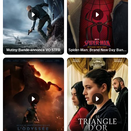
Mutiny Bande-annonce VO STFR
Spider-Man: Brand New Day Bande-annonce VO STFR