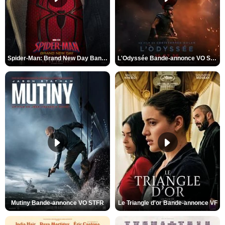
Spider-Man: Brand New Day Bande-annonce VO STFR
L'Odyssée Bande-annonce VO STFR
Mutiny Bande-annonce VO STFR
Le Triangle d'or Bande-annonce VF