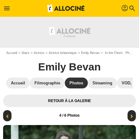
profil
menu
search
Accueil
Stars
Actrice
Actrice britannique
Emily Bevan
In the Flesh : Photo Emily Bevan
Emily Bevan
Accueil
Filmographie
Photos
Streaming
VOD, DV
RETOUR À LA GALERIE
4
/ 6 Photos