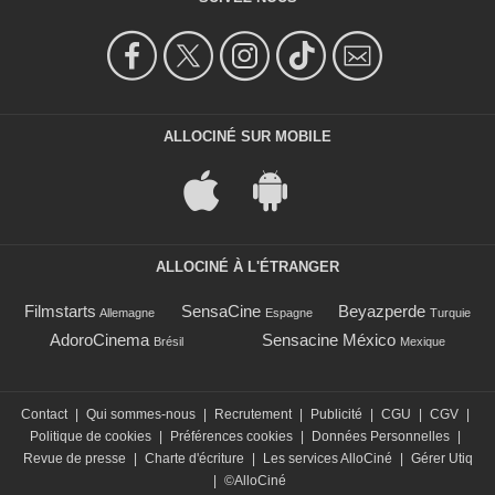
ALLOCINÉ SUR MOBILE
ALLOCINÉ À L'ÉTRANGER
Filmstarts
SensaCine
Beyazperde
Allemagne
Espagne
Turquie
AdoroCinema
Sensacine México
Brésil
Mexique
Contact
|
Qui sommes-nous
|
Recrutement
|
Publicité
|
CGU
|
CGV
|
Politique de cookies
|
Préférences cookies
|
Données Personnelles
|
Revue de presse
|
Charte d'écriture
|
Les services AlloCiné
|
Gérer Utiq
|
©AlloCiné