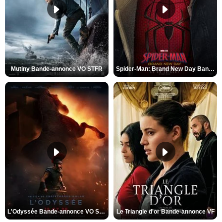
Mutiny Bande-annonce VO STFR
Spider-Man: Brand New Day Bande-annonce VO STFR
L'Odyssée Bande-annonce VO STFR
Le Triangle d'or Bande-annonce VF