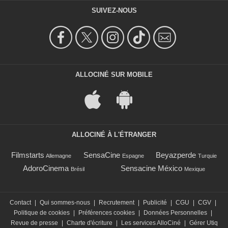
SUIVEZ-NOUS
ALLOCINÉ SUR MOBILE
ALLOCINÉ À L'ÉTRANGER
Filmstarts
SensaCine
Beyazperde
Allemagne
Espagne
Turquie
AdoroCinema
Sensacine México
Brésil
Mexique
Contact
|
Qui sommes-nous
|
Recrutement
|
Publicité
|
CGU
|
CGV
|
Politique de cookies
|
Préférences cookies
|
Données Personnelles
|
Revue de presse
|
Charte d'écriture
|
Les services AlloCiné
|
Gérer Utiq