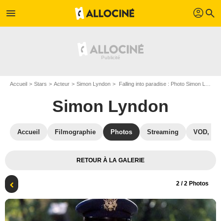
profil
menu
search
Accueil
Stars
Acteur
Simon Lyndon
Falling into paradise : Photo Simon Lyndon, Milos Radovic
Simon Lyndon
Accueil
Filmographie
Photos
Streaming
VOD, DV
RETOUR À LA GALERIE
2
/ 2 Photos