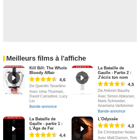
Meilleurs films à l'affiche
Kill Bill: The Whole
La Bataille de
Bloody Affair
Gaulle - Partie 2 :
J’écris ton nom
4,6
4,5
De Quentin Tarantino
De Antonin Baudry
Avec Uma Thurman,
David Carradine, Lucy
Avec Simon Abkarian,
Liu
Niels Schneider,
Anamaria Vartolomei
Bande-annonce
Bande-annonce
La Bataille de
L'Odyssée
Gaulle - partie 1 :
4,3
L'Âge de Fer
De Christopher Nolan
4,4
Avec Matt Damon, Tom