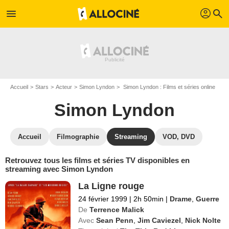
profil
menu
search
Accueil
Stars
Acteur
Simon Lyndon
Simon Lyndon : Films et séries online
Simon Lyndon
Accueil
Filmographie
Streaming
VOD, DVD
Retrouvez tous les films et séries TV disponibles en
streaming avec Simon Lyndon
La Ligne rouge
24 février 1999
|
2h 50min
|
Drame
,
Guerre
De
Terrence Malick
Avec
Sean Penn
,
Jim Caviezel
,
Nick Nolte