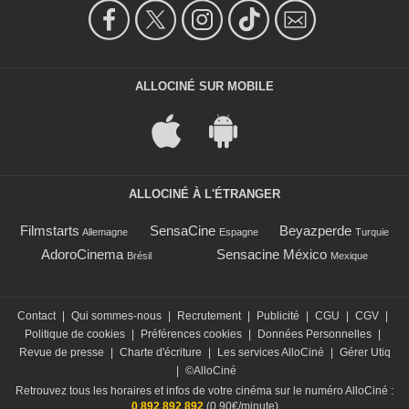
ALLOCINÉ SUR MOBILE
ALLOCINÉ À L'ÉTRANGER
Filmstarts
SensaCine
Beyazperde
Allemagne
Espagne
Turquie
AdoroCinema
Sensacine México
Brésil
Mexique
Contact
|
Qui sommes-nous
|
Recrutement
|
Publicité
|
CGU
|
CGV
|
Politique de cookies
|
Préférences cookies
|
Données Personnelles
|
Revue de presse
|
Charte d'écriture
|
Les services AlloCiné
|
Gérer Utiq
|
©AlloCiné
Retrouvez tous les horaires et infos de votre cinéma sur le numéro AlloCiné :
0 892 892 892
(0,90€/minute)