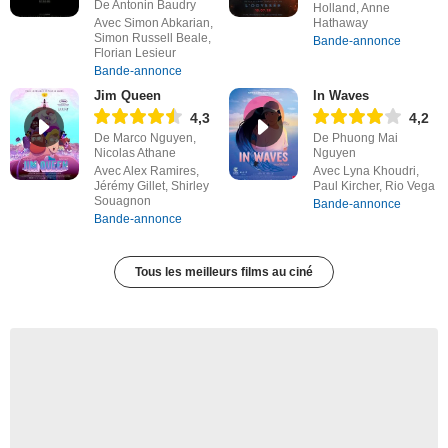
De Antonin Baudry
Holland, Anne
Avec Simon Abkarian,
Hathaway
Simon Russell Beale,
Bande-annonce
Florian Lesieur
Bande-annonce
Jim Queen
In Waves
4,3
4,2
De Marco Nguyen,
De Phuong Mai
Nicolas Athane
Nguyen
Avec Alex Ramires,
Avec Lyna Khoudri,
Jérémy Gillet, Shirley
Paul Kircher, Rio Vega
Souagnon
Bande-annonce
Bande-annonce
Tous les meilleurs films au ciné